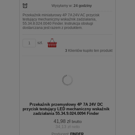
Wysyłamy w:
24 godziny
Przekaźnik miniaturowy 4P 7A 24V AC przycisk
testujący mechaniczny wskaźnik zadziałania,
55.34.8.024.0040 Finder. Instrukcja obsługi
dostarczana jest razem z produktem.
szt.
3
Klientów kupiło ten produkt
Do
Przekaźnik przemysłowy 4P 7A 24V DC
przycisk testujący LED mechaniczny wskaźnik
zadziałania 55.34.9.024.0094 Finder
41,98 zł
brutto
34,13 zł
netto
koszyka
Producent:
FINDER