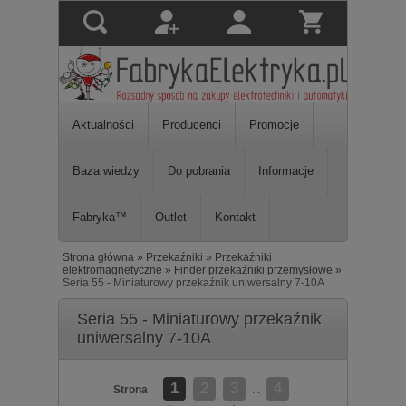
Aktualności
Producenci
Promocje
Baza wiedzy
Do pobrania
Informacje
Fabryka™
Outlet
Kontakt
Strona główna
»
Przekaźniki
»
Przekaźniki
elektromagnetyczne
»
Finder przekaźniki przemysłowe
»
Seria 55 - Miniaturowy przekaźnik uniwersalny 7-10A
Seria 55 - Miniaturowy przekaźnik
uniwersalny 7-10A
1
2
3
4
Strona
...