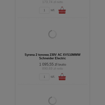
173,74 zł
netto
zobacz szczegóły
koszyka
szt.
Do
Syrena 2 tonowa 230V AC XVS10MMW
Schneider Electric
1 095,55 zł
brutto
890,69 zł
netto
zobacz szczegóły
szt.
koszyka
Do