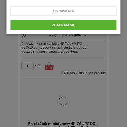
60,72 zł
netto
koszyka
USTAWIENIA
Producent:
FINDER
Stan w magazynie:
26
ZGADZAM SIĘ
Karta katalogowa
Wysyłamy w:
24 godziny
Przekaźnik przemysłowy 4P 7A 24V DC
55.34.9.024.5090 Finder. Instrukcja obsługi
dostarczana jest razem z produktem.
szt.
1
Klientów kupiło ten produkt
Do
Przekaźnik miniaturowy 4P 7A 24V DC,