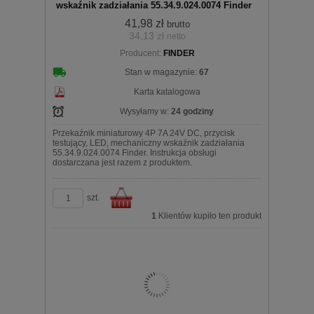
wskaźnik zadziałania 55.34.9.024.0074 Finder
41,98 zł
brutto
34,13 zł
netto
koszyka
Producent:
FINDER
Stan w magazynie:
67
Karta katalogowa
Wysyłamy w:
24 godziny
Przekaźnik miniaturowy 4P 7A 24V DC, przycisk
testujący, LED, mechaniczny wskaźnik zadziałania
55.34.9.024.0074 Finder. Instrukcja obsługi
dostarczana jest razem z produktem.
szt.
1
Klientów kupiło ten produkt
Do