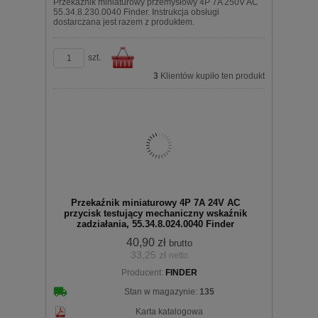
Przekaźnik miniaturowy przemysłowy 4P 7A 250V AC
55.34.8.230.0040 Finder. Instrukcja obsługi
dostarczana jest razem z produktem.
szt.
3
Klientów kupiło ten produkt
Do
Przekaźnik miniaturowy 4P 7A 24V AC
przycisk testujący mechaniczny wskaźnik
zadziałania, 55.34.8.024.0040 Finder
40,90 zł
brutto
33,25 zł
netto
koszyka
Producent:
FINDER
Stan w magazynie:
135
Karta katalogowa