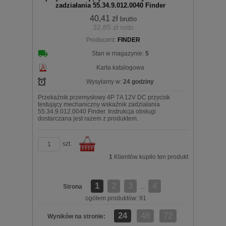
zadziałania 55.34.9.012.0040 Finder
40,41 zł
brutto
32,85 zł
netto
koszyka
Producent:
FINDER
Stan w magazynie:
5
Karta katalogowa
Wysyłamy w:
24 godziny
Przekaźnik przemysłowy 4P 7A 12V DC przycisk
testujący mechaniczny wskaźnik zadziałania
55.34.9.012.0040 Finder. Instrukcja obsługi
dostarczana jest razem z produktem.
szt.
1
Klientów kupiło ten produkt
1
2
3
4
Strona
Do
...
ogółem produktów: 91
24
48
72
Wyników na stronie: