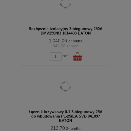
Rozłącznik izolacyjny 3-biegunowy 250A
DMV250N/3 1814408 EATON
1 040,06 zł
brutto
845,58 zł
netto
zobacz szczegóły
szt.
koszyka
Do
Łącznik krzywkowy 0-1 3-biegunowy 25A
do wbudowania P1-25/EA/SVB 041097
EATON
213,70 zł
brutto