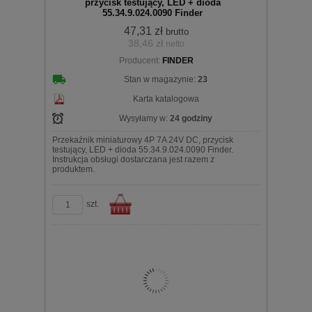
przycisk testujący, LED + dioda
55.34.9.024.0090 Finder
47,31 zł
brutto
38,46 zł
netto
koszyka
Producent:
FINDER
Stan w magazynie:
23
Karta katalogowa
Wysyłamy w:
24 godziny
Przekaźnik miniaturowy 4P 7A 24V DC, przycisk
testujący, LED + dioda 55.34.9.024.0090 Finder.
Instrukcja obsługi dostarczana jest razem z
produktem.
szt.
Do