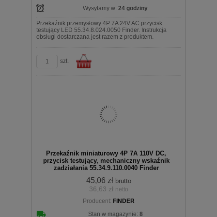
Wysyłamy w:
24 godziny
Przekaźnik przemysłowy 4P 7A 24V AC przycisk
testujący LED 55.34.8.024.0050 Finder. Instrukcja
obsługi dostarczana jest razem z produktem.
szt.
Do
Przekaźnik miniaturowy 4P 7A 110V DC,
przycisk testujący, mechaniczny wskaźnik
zadziałania 55.34.9.110.0040 Finder
45,06 zł
brutto
36,63 zł
netto
koszyka
Producent:
FINDER
Stan w magazynie:
8