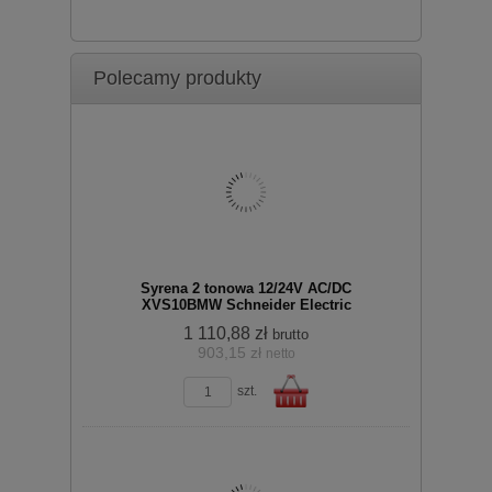
zobacz szczegóły
Polecamy produkty
koszyka
Syrena 2 tonowa 12/24V AC/DC
XVS10BMW Schneider Electric
1 110,88 zł
brutto
903,15 zł
netto
zobacz szczegóły
szt.
Do