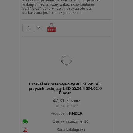
Przekaźnik przemysłowy 4P 7A 24V DC przycisk
testujący mechaniczny wskaźnik zadziałania
55.34.9.024.5040 Finder. Instrukcja obsługi
dostarczana jest razem z produktem.
szt.
Do
Przekaźnik przemysłowy 4P 7A 24V AC
przycisk testujący LED 55.34.8.024.0050
Finder
47,31 zł
brutto
38,46 zł
netto
koszyka
Producent:
FINDER
Stan w magazynie:
10
Karta katalogowa