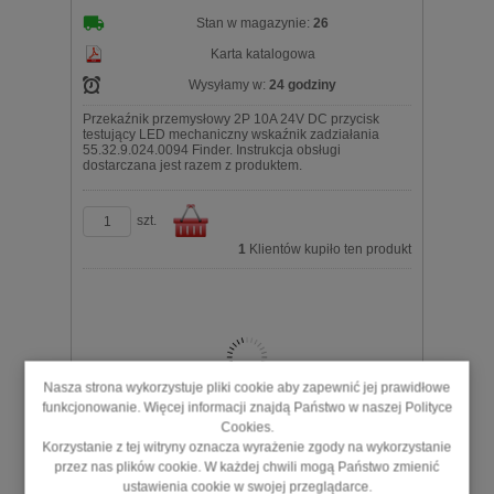
Stan w magazynie:
26
Karta katalogowa
Wysyłamy w:
24 godziny
Przekaźnik przemysłowy 2P 10A 24V DC przycisk
testujący LED mechaniczny wskaźnik zadziałania
55.32.9.024.0094 Finder. Instrukcja obsługi
dostarczana jest razem z produktem.
szt.
1
Klientów kupiło ten produkt
Do
Nasza strona wykorzystuje pliki cookie aby zapewnić jej prawidłowe
funkcjonowanie. Więcej informacji znajdą Państwo w naszej Polityce
Cookies.
Przekaźnik przemysłowy 4P 7A 24V DC
Korzystanie z tej witryny oznacza wyrażenie zgody na wykorzystanie
55.34.9.024.5090 Finder
przez nas plików cookie. W każdej chwili mogą Państwo zmienić
ustawienia cookie w swojej przeglądarce.
74,69 zł
brutto