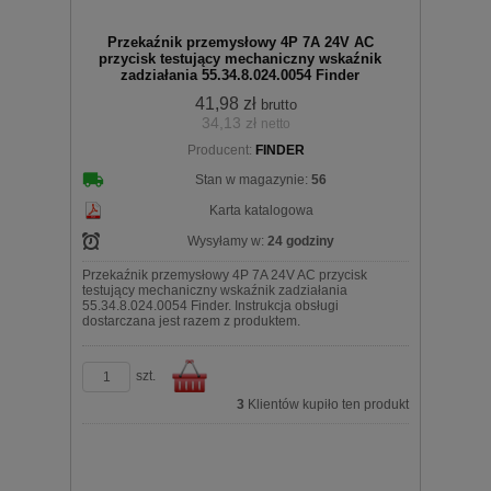
Przekaźnik przemysłowy 4P 7A 24V AC
przycisk testujący mechaniczny wskaźnik
zadziałania 55.34.8.024.0054 Finder
41,98 zł
brutto
34,13 zł
netto
koszyka
Producent:
FINDER
Stan w magazynie:
56
Karta katalogowa
Wysyłamy w:
24 godziny
Przekaźnik przemysłowy 4P 7A 24V AC przycisk
testujący mechaniczny wskaźnik zadziałania
55.34.8.024.0054 Finder. Instrukcja obsługi
dostarczana jest razem z produktem.
szt.
3
Klientów kupiło ten produkt
Do