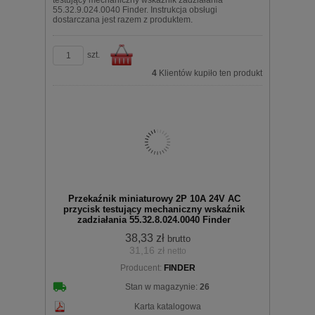
testujący mechaniczny wskaźnik zadziałania
55.32.9.024.0040 Finder. Instrukcja obsługi
dostarczana jest razem z produktem.
szt.
4
Klientów kupiło ten produkt
Do
Przekaźnik miniaturowy 2P 10A 24V AC
przycisk testujący mechaniczny wskaźnik
zadziałania 55.32.8.024.0040 Finder
38,33 zł
brutto
31,16 zł
netto
koszyka
Producent:
FINDER
Stan w magazynie:
26
Karta katalogowa