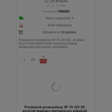
27,19 zł
brutto
22,11 zł
netto
Producent:
FINDER
koszyka
Stan w magazynie:
7
Karta katalogowa
Wysyłamy w:
24 godziny
Przekaźnik miniaturowy 4P 7A 24V DC, do druku
55.14.9.024.0000 Finder. Instrukcja obsługi
dostarczana jest razem z produktem.
szt.
Do
Przekaźnik przemysłowy 4P 7A 12V DC
przycisk testujący mechaniczny wskaźnik