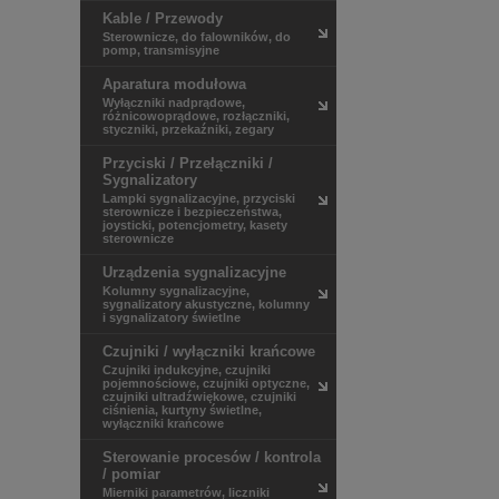
Kable / Przewody
HITACHI
Sterownicze, do falowników, do
KANLUX
pomp, transmisyjne
LAPP KABEL
Aparatura modułowa
LEDIT
Wyłączniki nadprądowe,
Ledvance
różnicowoprądowe, rozłączniki,
LEGRAND
styczniki, przekaźniki, zegary
LSiS
Przyciski / Przełączniki /
LUMEL
Sygnalizatory
MEGGER
Lampki sygnalizacyjne, przyciski
NITECORE
sterownicze i bezpieczeństwa,
joysticki, potencjometry, kasety
NOVATEK-ELECTRO
sterownicze
PALAZZOLI
Urządzenia sygnalizacyjne
PHOENIX CONTACT
Kolumny sygnalizacyjne,
PXF LIGHTING
sygnalizatory akustyczne, kolumny
RELPOL
i sygnalizatory świetlne
SCHNEIDER ELECTRIC
Czujniki / wyłączniki krańcowe
SICK
Czujniki indukcyjne, czujniki
SIEMENS
pojemnościowe, czujniki optyczne,
czujniki ultradźwiękowe, czujniki
SPAMEL
ciśnienia, kurtyny świetlne,
V-TAC
wyłączniki krańcowe
WEIDMULLER
Sterowanie procesów / kontrola
WERMA
/ pomiar
Mierniki parametrów, liczniki