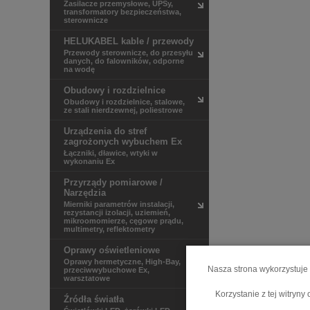
Zasilacze przemysłowe, UPSy,
transformatory bezpieczeństwa,
sterownicze
HELUKABEL kable / przewody
Przewody sterownicze, do przesyłu
danych, do falowników, odporne
na wodę
Obudowy i rozdzielnice
Obudowy i rozdzielnice, stalowe,
ze stali nierdzewnej, poliestrowe
Urządzenia do stref
zagrożonych wybuchem Ex
Łączniki, dławice, wtyki w
wykonaniu Ex
Przyrządy pomiarowe /
Narzędzia
Mierniki parametrów instalacji,
rezystancji izolacji, uziemień,
mikroomomierze, cęgowe prądu,
multimetry, reflektometry
Oprawy oświetleniowe
Oprawy hermetyczne, High-Bay,
Nasza strona wykorzystuje 
przeciwwybuchowe Ex,
warsztatowe
Korzystanie z tej witryn
Źródła światła