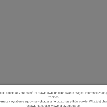
pliki cookie aby zapewnić jej prawidłowe funkcjonowanie. Więcej informacji znajd
Cookies.
y oznacza wyrażenie zgody na wykorzystanie przez nas plików cookie. W każdej ch
ustawienia cookie w swojej przeglądarce.