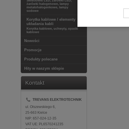
Świetlówki LED, żarówki LED,
żarówki halogenowe, lampy
metalohalogenkowe, lampy
sodowe
Korytka kablowe / elementy
układania kabli
Korytka kablowe, uchwyty, opaski
kablowe
Nowości
Promocje
Produkty polecane
Hity w naszym sklepie
Kontakt
TREVANS ELEKTROTECHNIK
ul. Olszewskiego 6,
25-663 Kielce
NIP: 657-024-12-35
VAT UE: PL6570241235