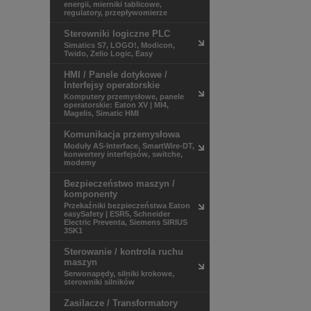
energii, mierniki tablicowe,
regulatory, przepływomierze
Sterowniki logiczne PLC
Simatics S7, LOGO!, Modicon,
Twido, Zelio Logic, Easy
HMI / Panele dotykowe /
Interfejsy operatorskie
Komputery przemysłowe, panele
operatorskie: Eaton XV | MI4,
Magelis, Simatic HMI
Komunikacja przemysłowa
Moduły AS-Interface, SmartWire-DT,
konwertery interfejsów, switche,
modemy
Bezpieczeństwo maszyn /
komponenty
Przekaźniki bezpieczeństwa Eaton
easySafety | ESR5, Schneider
Electric Preventa, Siemens SIRIUS
3SK1
Sterowanie / kontrola ruchu
maszyn
Serwonapędy, silniki krokowe,
sterowniki silników
Zasilacze / Transformatory