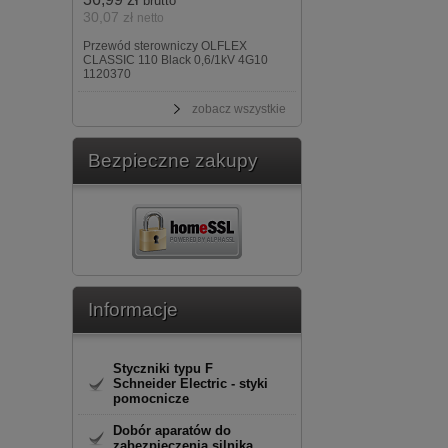
brutto
30,07 zł
netto
Przewód sterowniczy OLFLEX
CLASSIC 110 Black 0,6/1kV 4G10
1120370
zobacz wszystkie
Bezpieczne zakupy
Informacje
Styczniki typu F
Schneider Electric - styki
pomocnicze
Dobór aparatów do
zabezpieczenia silnika