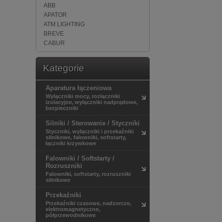
ABB
APATOR
ATM LIGHTING
BREVE
CABUR
CANALPLAST
CARLO GAVAZZI
Kategorie
Cel-Mar
DANFOSS
Aparatura łączeniowa
DATALOGIC
Wyłączniki mocy, rozłączniki
DEHN
izolacyjne, wyłączniki nadprądowe,
bezpieczniki
EATON
ELEKTRO-PLAST NASIELSK
Silniki / Sterowanie / Styczniki
ELEKTRO-PLAST OPATÓWEK
Styczniki, wyłączniki i przekaźniki
ENSTO
silnikowe, falowniki, softstarty,
łączniki krzywkowe
ES-SYSTEM
ETI-POLAM
Falowniki / Softstarty /
F&F
Rozruszniki
Falowniki, softstarty, rozruszniki
FINDER
silnikowe
GEWISS
GS Software
Przekaźniki
Hager
Przekaźniki czasowe, nadzorcze,
elektromagnetyczne,
HELUKABEL
półprzewodnikowe
HIRSCHMANN