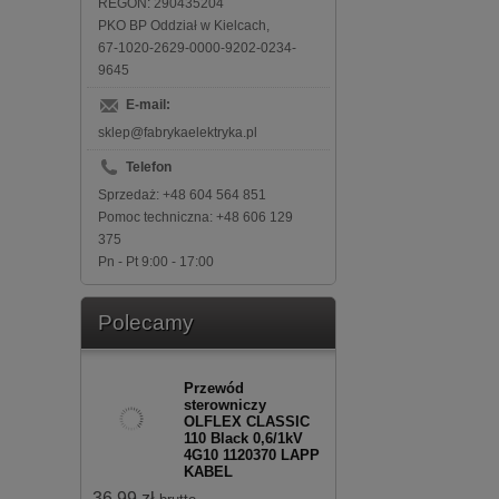
REGON: 290435204
PKO BP Oddział w Kielcach,
67-1020-2629-0000-9202-0234-
9645
E-mail:
sklep@fabrykaelektryka.pl
Telefon
Sprzedaż: +48 604 564 851
Pomoc techniczna: +48 606 129
375
Pn - Pt 9:00 - 17:00
Polecamy
Przewód
sterowniczy
OLFLEX CLASSIC
110 Black 0,6/1kV
4G10 1120370 LAPP
KABEL
36,99 zł