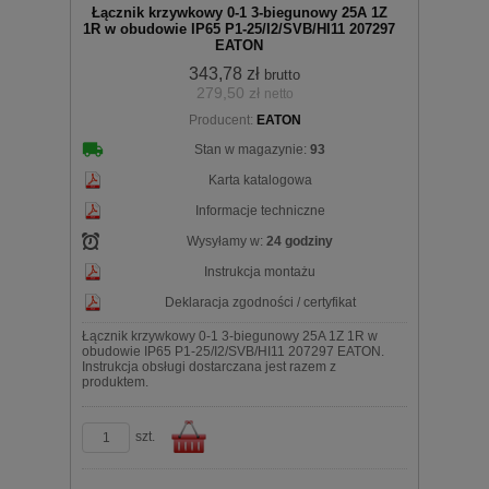
Łącznik krzywkowy 0-1 3-biegunowy 25A 1Z
1R w obudowie IP65 P1-25/I2/SVB/HI11 207297
EATON
343,78 zł
brutto
279,50 zł
netto
koszyka
Producent:
EATON
Stan w magazynie:
93
Karta katalogowa
Informacje techniczne
Wysyłamy w:
24 godziny
Instrukcja montażu
Deklaracja zgodności / certyfikat
Łącznik krzywkowy 0-1 3-biegunowy 25A 1Z 1R w
obudowie IP65 P1-25/I2/SVB/HI11 207297 EATON.
Instrukcja obsługi dostarczana jest razem z
produktem.
szt.