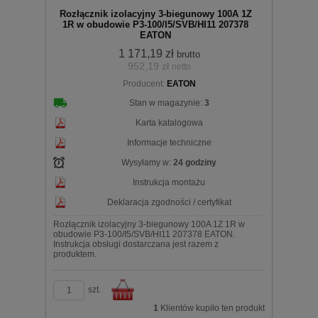
Rozłącznik izolacyjny 3-biegunowy 100A 1Z
1R w obudowie P3-100/I5/SVB/HI11 207378
EATON
1 171,19 zł
brutto
952,19 zł
netto
koszyka
Producent:
EATON
Stan w magazynie:
3
Karta katalogowa
Informacje techniczne
Wysyłamy w:
24 godziny
Instrukcja montażu
Deklaracja zgodności / certyfikat
Rozłącznik izolacyjny 3-biegunowy 100A 1Z 1R w
obudowie P3-100/I5/SVB/HI11 207378 EATON.
Instrukcja obsługi dostarczana jest razem z
produktem.
szt.
1
Klientów kupiło ten produkt