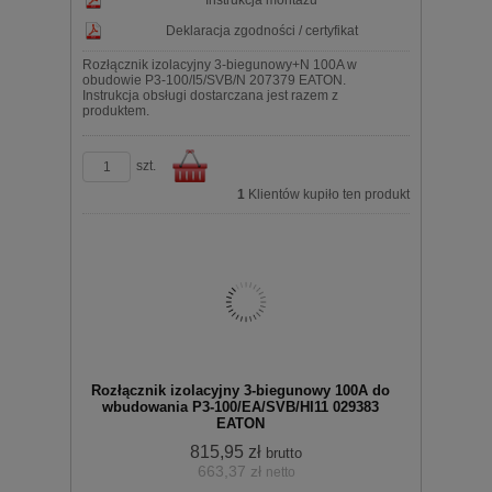
Instrukcja montażu
Deklaracja zgodności / certyfikat
Rozłącznik izolacyjny 3-biegunowy+N 100A w
obudowie P3-100/I5/SVB/N 207379 EATON.
Instrukcja obsługi dostarczana jest razem z
produktem.
szt.
1
Klientów kupiło ten produkt
Do
Rozłącznik izolacyjny 3-biegunowy 100A do
wbudowania P3-100/EA/SVB/HI11 029383
EATON
815,95 zł
brutto
663,37 zł
netto
koszyka