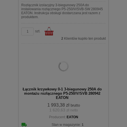
Rozłącznik izolacyjny 3-biegunowy 250A do
instalowania rozłącznego P5-250/V/SVB-SW 280945
EATON. Instrukcja obsługi dostarczana jest razem z
produktem.
szt.
2
Klientów kupiło ten produkt
Do
Łącznik krzywkowy 0-1 3-biegunowy 250A do
montażu rozłącznego P5-250/V/SVB 280942
EATON
1 993,38 zł
brutto
1 620,63 zł
netto
koszyka
Producent:
EATON
Stan w magazynie:
1