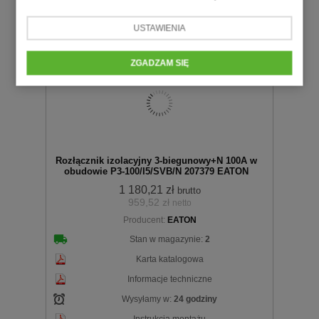
szt.
USTAWIENIA
ZGADZAM SIĘ
Do
Rozłącznik izolacyjny 3-biegunowy+N 100A w
obudowie P3-100/I5/SVB/N 207379 EATON
1 180,21 zł
brutto
959,52 zł
netto
Producent:
EATON
koszyka
Stan w magazynie:
2
Karta katalogowa
Informacje techniczne
Wysyłamy w:
24 godziny