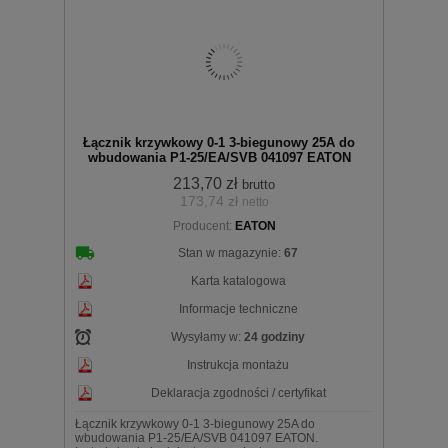
Do
Łącznik krzywkowy 0-1 3-biegunowy 25A do
wbudowania P1-25/EA/SVB 041097 EATON
213,70 zł
brutto
173,74 zł
netto
Producent:
EATON
koszyka
Stan w magazynie:
67
Karta katalogowa
Informacje techniczne
Wysyłamy w:
24 godziny
Instrukcja montażu
Deklaracja zgodności / certyfikat
Łącznik krzywkowy 0-1 3-biegunowy 25A do
wbudowania P1-25/EA/SVB 041097 EATON.