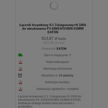
Łącznik krzywkowy 0-1 3-biegunowy+N 100A
do wbudowania P3-100/EA/SVB/N 019890
EATON
813,87 zł
brutto
661,68 zł
netto
koszyka
Producent:
EATON
Stan w magazynie:
7
Karta katalogowa
Informacje techniczne
Wysyłamy w:
24 godziny
Instrukcja montażu
Deklaracja zgodności / certyfikat
Łącznik krzywkowy 0-1 3-biegunowy+N 100A do
wbudowania P3-100/EA/SVB/N 019890 EATON.
Instrukcja obsługi dostarczana jest razem z
produktem.