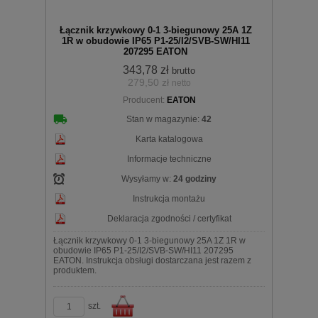
Łącznik krzywkowy 0-1 3-biegunowy 25A 1Z
1R w obudowie IP65 P1-25/I2/SVB-SW/HI11
207295 EATON
343,78 zł
brutto
279,50 zł
netto
koszyka
Producent:
EATON
Stan w magazynie:
42
Karta katalogowa
Informacje techniczne
Wysyłamy w:
24 godziny
Instrukcja montażu
Deklaracja zgodności / certyfikat
Łącznik krzywkowy 0-1 3-biegunowy 25A 1Z 1R w
obudowie IP65 P1-25/I2/SVB-SW/HI11 207295
EATON. Instrukcja obsługi dostarczana jest razem z
produktem.
szt.