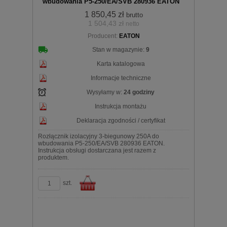
wbudowania P5-250/EA/SVB 280936 EATON
1 850,45 zł
brutto
1 504,43 zł
netto
koszyka
Producent:
EATON
Stan w magazynie:
9
Karta katalogowa
Informacje techniczne
Wysyłamy w:
24 godziny
Instrukcja montażu
Deklaracja zgodności / certyfikat
Rozłącznik izolacyjny 3-biegunowy 250A do
wbudowania P5-250/EA/SVB 280936 EATON.
Instrukcja obsługi dostarczana jest razem z
produktem.
szt.
Do