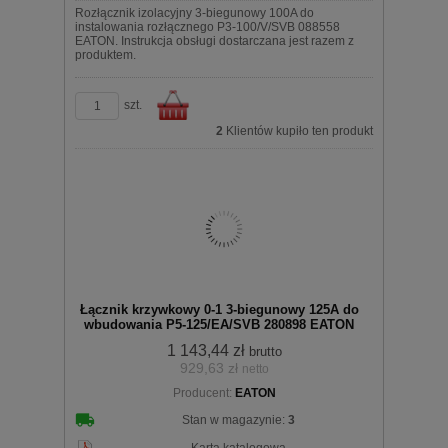
Rozłącznik izolacyjny 3-biegunowy 100A do
instalowania rozłącznego P3-100/V/SVB 088558
EATON. Instrukcja obsługi dostarczana jest razem z
produktem.
szt.
2
Klientów kupiło ten produkt
Do
Łącznik krzywkowy 0-1 3-biegunowy 125A do
wbudowania P5-125/EA/SVB 280898 EATON
1 143,44 zł
brutto
929,63 zł
netto
koszyka
Producent:
EATON
Stan w magazynie:
3