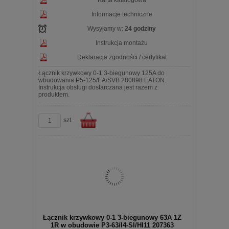
Karta katalogowa
Informacje techniczne
Wysyłamy w:
24 godziny
Instrukcja montażu
Deklaracja zgodności / certyfikat
Łącznik krzywkowy 0-1 3-biegunowy 125A do
wbudowania P5-125/EA/SVB 280898 EATON.
Instrukcja obsługi dostarczana jest razem z
produktem.
szt.
Do
Łącznik krzywkowy 0-1 3-biegunowy 63A 1Z
1R w obudowie P3-63/I4-SI/HI11 207363