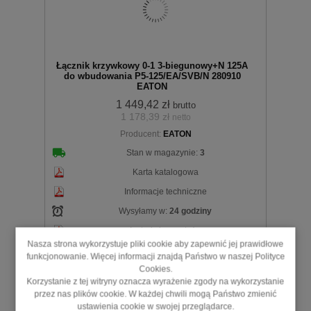
Łącznik krzywkowy 0-1 3-biegunowy+N 125A
do wbudowania P5-125/EA/SVB/N 280910
EATON
1 449,42 zł
brutto
1 178,39 zł
netto
koszyka
Producent:
EATON
Stan w magazynie:
3
Karta katalogowa
Informacje techniczne
Wysyłamy w:
24 godziny
Instrukcja montażu
Nasza strona wykorzystuje pliki cookie aby zapewnić jej prawidłowe
Deklaracja zgodności / certyfikat
funkcjonowanie. Więcej informacji znajdą Państwo w naszej Polityce
Cookies.
Łącznik krzywkowy 0-1 3-biegunowy+N 125A do
wbudowania P5-125/EA/SVB/N 280910 EATON.
Korzystanie z tej witryny oznacza wyrażenie zgody na wykorzystanie
Instrukcja obsługi dostarczana jest razem z
przez nas plików cookie. W każdej chwili mogą Państwo zmienić
produktem.
ustawienia cookie w swojej przeglądarce.