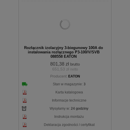
Do
Rozłącznik izolacyjny 3-biegunowy 100A do
instalowania rozłącznego P3-100/V/SVB
088558 EATON
801,38 zł
brutto
651,53 zł
netto
koszyka
Producent:
EATON
Stan w magazynie:
3
Karta katalogowa
Informacje techniczne
Wysyłamy w:
24 godziny
Instrukcja montażu
Deklaracja zgodności / certyfikat