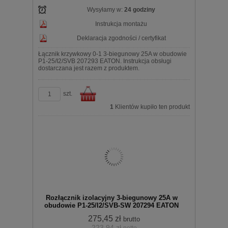
Wysyłamy w:
24 godziny
Instrukcja montażu
Deklaracja zgodności / certyfikat
Łącznik krzywkowy 0-1 3-biegunowy 25A w obudowie
P1-25/I2/SVB 207293 EATON. Instrukcja obsługi
dostarczana jest razem z produktem.
szt.
1
Klientów kupiło ten produkt
Do
Rozłącznik izolacyjny 3-biegunowy 25A w
obudowie P1-25/I2/SVB-SW 207294 EATON
275,45 zł
brutto
223,94 zł
netto