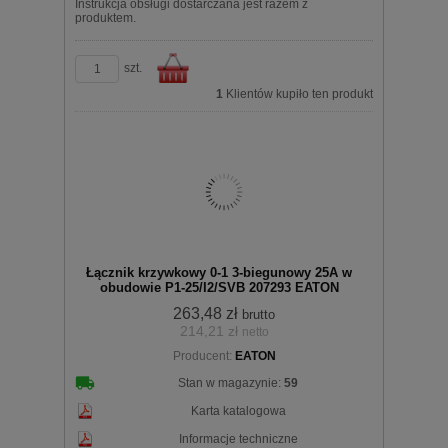
Instrukcja obsługi dostarczana jest razem z
produktem.
szt.
1
Klientów kupiło ten produkt
Do
Łącznik krzywkowy 0-1 3-biegunowy 25A w
obudowie P1-25/I2/SVB 207293 EATON
263,48 zł
brutto
214,21 zł
netto
koszyka
Producent:
EATON
Stan w magazynie:
59
Karta katalogowa
Informacje techniczne