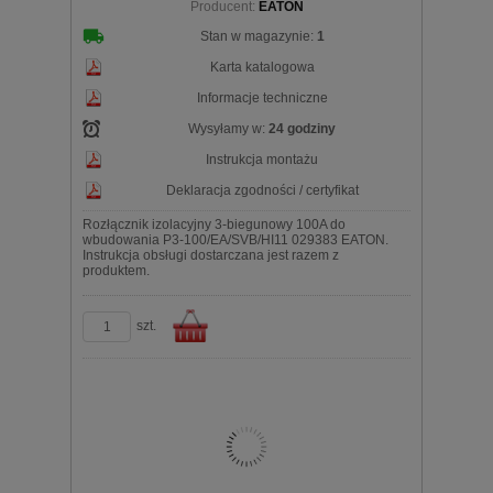
Producent:
EATON
Stan w magazynie:
1
Karta katalogowa
Informacje techniczne
Wysyłamy w:
24 godziny
Instrukcja montażu
Deklaracja zgodności / certyfikat
Rozłącznik izolacyjny 3-biegunowy 100A do
wbudowania P3-100/EA/SVB/HI11 029383 EATON.
Instrukcja obsługi dostarczana jest razem z
produktem.
szt.
Do