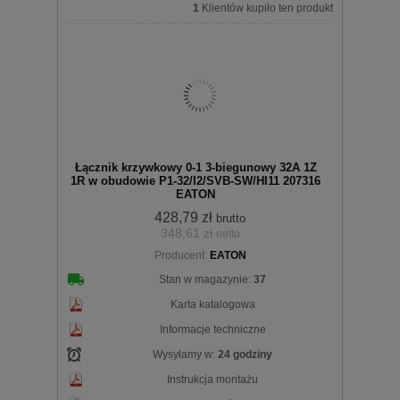
1
Klientów kupiło ten produkt
Do
Łącznik krzywkowy 0-1 3-biegunowy 32A 1Z
1R w obudowie P1-32/I2/SVB-SW/HI11 207316
EATON
428,79 zł
brutto
348,61 zł
netto
koszyka
Producent:
EATON
Stan w magazynie:
37
Karta katalogowa
Informacje techniczne
Wysyłamy w:
24 godziny
Instrukcja montażu