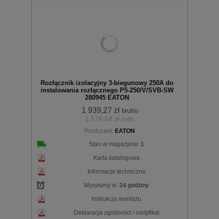
Do
Rozłącznik izolacyjny 3-biegunowy 250A do
instalowania rozłącznego P5-250/V/SVB-SW
280945 EATON
1 939,27 zł
brutto
1 576,64 zł
netto
koszyka
Producent:
EATON
Stan w magazynie:
1
Karta katalogowa
Informacje techniczne
Wysyłamy w:
24 godziny
Instrukcja montażu
Deklaracja zgodności / certyfikat