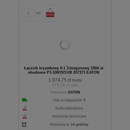
szt.
Do
Łącznik krzywkowy 0-1 3-biegunowy 100A w
obudowie P3-100/I5/SVB 207373 EATON
1 074,75 zł
brutto
873,78 zł
netto
Producent:
EATON
koszyka
Stan w magazynie:
5
Karta katalogowa
Informacje techniczne
Wysyłamy w:
24 godziny