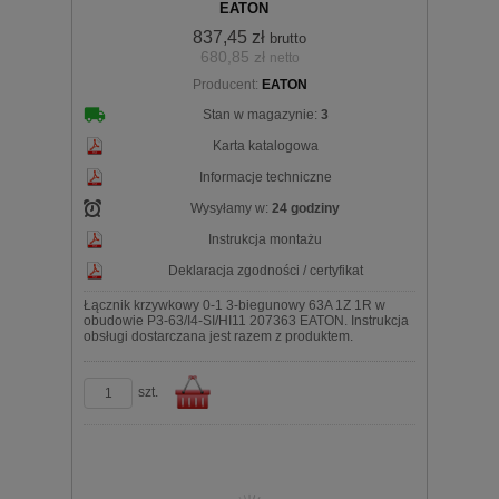
EATON
837,45 zł
brutto
680,85 zł
netto
koszyka
Producent:
EATON
Stan w magazynie:
3
Karta katalogowa
Informacje techniczne
Wysyłamy w:
24 godziny
Instrukcja montażu
Deklaracja zgodności / certyfikat
Łącznik krzywkowy 0-1 3-biegunowy 63A 1Z 1R w
obudowie P3-63/I4-SI/HI11 207363 EATON. Instrukcja
obsługi dostarczana jest razem z produktem.
szt.
Do