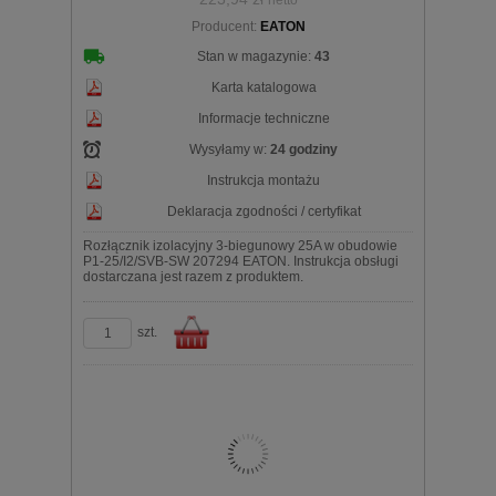
koszyka
Producent:
EATON
Stan w magazynie:
43
Karta katalogowa
Informacje techniczne
Wysyłamy w:
24 godziny
Instrukcja montażu
Deklaracja zgodności / certyfikat
Rozłącznik izolacyjny 3-biegunowy 25A w obudowie
P1-25/I2/SVB-SW 207294 EATON. Instrukcja obsługi
dostarczana jest razem z produktem.
szt.
Do