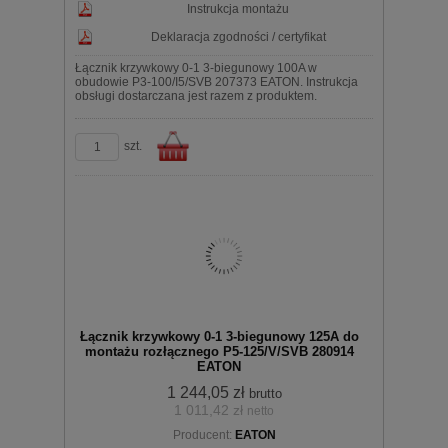
Instrukcja montażu
Deklaracja zgodności / certyfikat
Łącznik krzywkowy 0-1 3-biegunowy 100A w
obudowie P3-100/I5/SVB 207373 EATON. Instrukcja
obsługi dostarczana jest razem z produktem.
szt.
Do
Łącznik krzywkowy 0-1 3-biegunowy 125A do
montażu rozłącznego P5-125/V/SVB 280914
EATON
1 244,05 zł
brutto
1 011,42 zł
netto
koszyka
Producent:
EATON