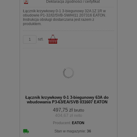
Deklaracja zgodności / certyfikat
Łącznik krzywkowy 0-1 3-biegunowy 32A 1Z 1R w
obudowie P1-32/I2/SVB-SW/HI11 207316 EATON.
Instrukcja obsługi dostarczana jest razem z
produktem.
szt.
Do
Łącznik krzywkowy 0-1 3-biegunowy 63A do
wbudowania P3-63/EA/SVB 031607 EATON
497,75 zł
brutto
404,67 zł
netto
Producent:
EATON
koszyka
Stan w magazynie:
36