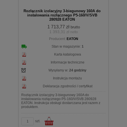
Rozłącznik izolacyjny 3-biegunowy 160A do
instalowania rozłącznego P5-160/V/SVB
280928 EATON
1 713,77 zł
brutto
1 393,31 zł
netto
koszyka
Producent:
EATON
Stan w magazynie:
1
Karta katalogowa
Informacje techniczne
Wysyłamy w:
24 godziny
Instrukcja montażu
Deklaracja zgodności / certyfikat
Rozłącznik izolacyjny 3-biegunowy 160A do
instalowania rozłącznego P5-160/V/SVB 280928
EATON. Instrukcja obsługi dostarczana jest razem z
produktem.
szt.