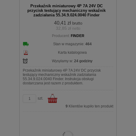
Przekaźnik miniaturowy 4P 7A 24V DC
przycisk testujący mechaniczny wskaźnik
zadziałania 55.34.9.024.0040 Finder
40,41 zł
brutto
32,85 zł
netto
koszyka
Producent:
FINDER
Stan w magazynie:
464
Karta katalogowa
Wysyłamy w:
24 godziny
Przekaźnik miniaturowy 4P 7A 24V DC przycisk
testujący mechaniczny wskaźnik zadziałania
55.34.9.024.0040 Finder. Instrukcja obsługi
dostarczana jest razem z produktem.
szt.
9
Klientów kupiło ten produkt
Do