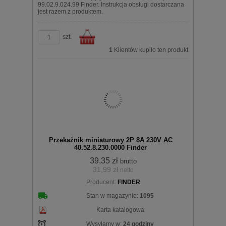
99.02.9.024.99 Finder. Instrukcja obsługi dostarczana
jest razem z produktem.
szt.
1
Klientów kupiło ten produkt
Do
Przekaźnik miniaturowy 2P 8A 230V AC
40.52.8.230.0000 Finder
39,35 zł
brutto
31,99 zł
netto
koszyka
Producent:
FINDER
Stan w magazynie:
1095
Karta katalogowa
Wysyłamy w:
24 godziny