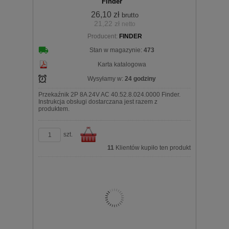
Finder
26,10 zł
brutto
21,22 zł
netto
koszyka
Producent:
FINDER
Stan w magazynie:
473
Karta katalogowa
Wysyłamy w:
24 godziny
Przekaźnik 2P 8A 24V AC 40.52.8.024.0000 Finder.
Instrukcja obsługi dostarczana jest razem z
produktem.
szt.
11
Klientów kupiło ten produkt
Do