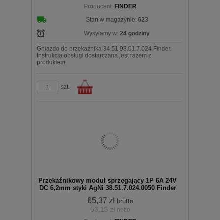
Producent:
FINDER
koszyka
Stan w magazynie:
623
Wysyłamy w:
24 godziny
Gniazdo do przekaźnika 34.51 93.01.7.024 Finder.
Instrukcja obsługi dostarczana jest razem z
produktem.
szt.
Do
Przekaźnikowy moduł sprzęgający 1P 6A 24V
DC 6,2mm styki AgNi 38.51.7.024.0050 Finder
65,37 zł
brutto
53,15 zł
netto