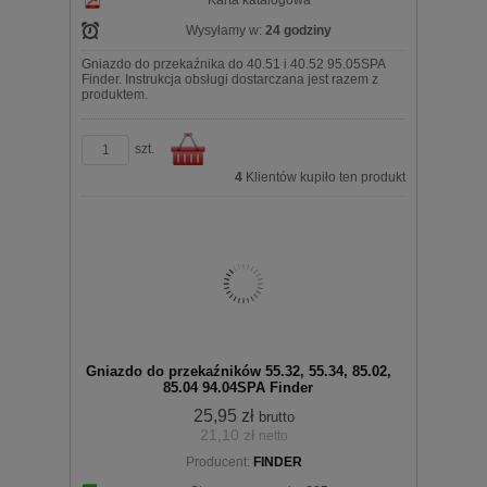
Karta katalogowa
Wysyłamy w:
24 godziny
Gniazdo do przekaźnika do 40.51 i 40.52 95.05SPA
Finder. Instrukcja obsługi dostarczana jest razem z
produktem.
szt.
4
Klientów kupiło ten produkt
Do
Gniazdo do przekaźników 55.32, 55.34, 85.02,
85.04 94.04SPA Finder
25,95 zł
brutto
21,10 zł
netto
koszyka
Producent:
FINDER