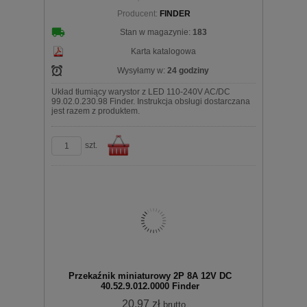
Producent:
FINDER
koszyka
Stan w magazynie:
183
Karta katalogowa
Wysyłamy w:
24 godziny
Układ tłumiący warystor z LED 110-240V AC/DC
99.02.0.230.98 Finder. Instrukcja obsługi dostarczana
jest razem z produktem.
szt.
Do
Przekaźnik miniaturowy 2P 8A 12V DC
40.52.9.012.0000 Finder
20,97 zł
brutto