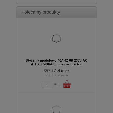
zobacz szczegóły
Polecamy produkty
koszyka
Stycznik modułowy 40A 4Z 0R 230V AC
iCT A9C20844 Schneider Electric
357,77 zł
brutto
290,87 zł
netto
zobacz szczegóły
szt.
Do