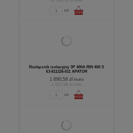
11 500,00 zł
netto
zobacz szczegóły
koszyka
szt.
Do
Rozłącznik izolacyjny 3P 400A RIN 400 S
63-811226-011 APATOR
1 890,58 zł
brutto
1 537,06 zł
netto
zobacz szczegóły
szt.
koszyka
Do