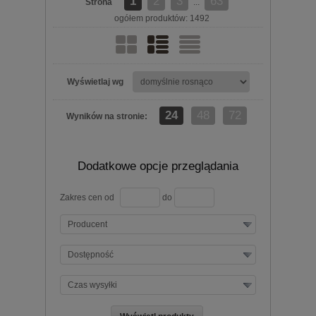
1
2
3
63
Strona
...
ogółem produktów: 1492
Wyświetlaj wg
24
48
72
Wyników na stronie:
Dodatkowe opcje przeglądania
Zakres cen od
do
Producent
Dostępność
Czas wysyłki