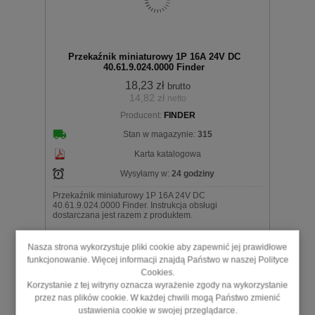
Przekaźnik miniaturowy 1P 16A 24V DC
40.61.9.024.0000 Finder
18,23 zł
brutto
14,82 zł
netto
koszyka
Producent:
FINDER
Stan w magazynie:
315
Karta katalogowa
Wysyłamy w:
24 godziny
Przekaźnik miniaturowy 1P 16A 24V DC
40.61.9.024.0000 Finder. Instrukcja obsługi
dostarczana jest razem z produktem.
Nasza strona wykorzystuje pliki cookie aby zapewnić jej prawidłowe
szt.
funkcjonowanie. Więcej informacji znajdą Państwo w naszej Polityce
7
Klientów kupiło ten produkt
Cookies.
Korzystanie z tej witryny oznacza wyrażenie zgody na wykorzystanie
przez nas plików cookie. W każdej chwili mogą Państwo zmienić
Do
ustawienia cookie w swojej przeglądarce.