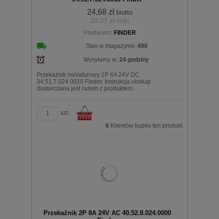
24,68 zł
brutto
20,07 zł
netto
koszyka
Producent:
FINDER
Stan w magazynie:
498
Wysyłamy w:
24 godziny
Przekaźnik miniaturowy 1P 6A 24V DC
34.51.7.024.0010 Finder. Instrukcja obsługi
dostarczana jest razem z produktem.
szt.
6
Klientów kupiło ten produkt
Do
Przekaźnik 2P 8A 24V AC 40.52.8.024.0000