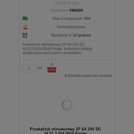
24,83 zł
netto
koszyka
Producent:
FINDER
Stan w magazynie:
554
Karta katalogowa
Wysyłamy w:
24 godziny
Przekaźnik miniaturowy 2P 8A 24V DC
46.52.9.024.0040 Finder. Instrukcja obsługi
dostarczana jest razem z produktem.
szt.
2
Klientów kupiło ten produkt
Do
Przekaźnik miniaturowy 1P 6A 24V DC
34.51.7.024.0010 Finder