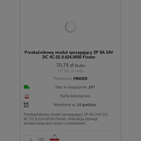
Do
Przekaźnikowy moduł sprzęgający 2P 8A 24V
DC 4C.02.9.024.0050 Finder
70,79 zł
brutto
57,55 zł
netto
koszyka
Producent:
FINDER
Stan w magazynie:
247
Karta katalogowa
Wysyłamy w:
24 godziny
Przekaźnikowy moduł sprzęgający 2P 8A 24V DC
4C.02.9.024.0050 Finder. Instrukcja obsługi
dostarczana jest razem z produktem.
szt.