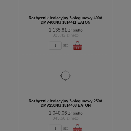
Rozłącznik izolacyjny 3-biegunowy 400A
DMV400N/3 1814411 EATON
1 135,81 zł
brutto
923,42 zł
netto
zobacz szczegóły
szt.
koszyka
Do
Rozłącznik izolacyjny 3-biegunowy 250A
DMV250N/3 1814408 EATON
1 040,06 zł
brutto
845,58 zł
netto
zobacz szczegóły
szt.
koszyka