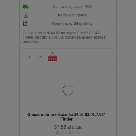
koszyka
Stan w magazynie:
705
Karta katalogowa
Wysyłamy w:
24 godziny
Gniazdo do serii 46.52 na szynę DIN 97.02SPA
Finder. Instrukcja obsługi dostarczana jest razem z
produktem.
szt.
Do
Gniazdo do przekaźnika 34.51 93.01.7.024
Finder
37,86 zł
brutto
30,78 zł
netto