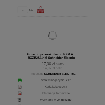
szt.
Do
Gniazdo przekaźnika do RXM 4...
RXZE2S114M Schneider Electric
17,30 zł
brutto
14,07 zł
netto
Producent:
SCHNEIDER ELECTRIC
koszyka
Stan w magazynie:
217
Karta katalogowa
Informacje techniczne
Wysyłamy w:
24 godziny