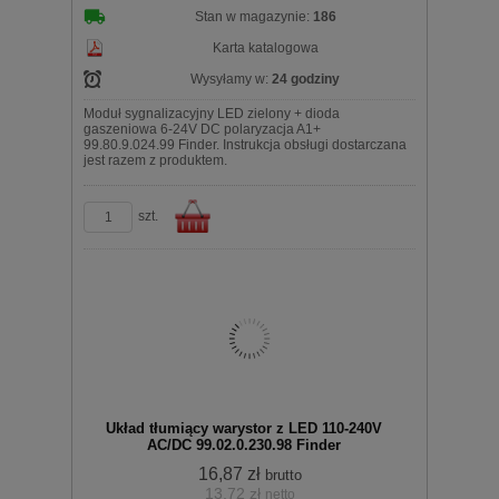
Stan w magazynie:
186
Karta katalogowa
Wysyłamy w:
24 godziny
Moduł sygnalizacyjny LED zielony + dioda
gaszeniowa 6-24V DC polaryzacja A1+
99.80.9.024.99 Finder. Instrukcja obsługi dostarczana
jest razem z produktem.
szt.
Do
Układ tłumiący warystor z LED 110-240V
AC/DC 99.02.0.230.98 Finder
16,87 zł
brutto
13,72 zł
netto