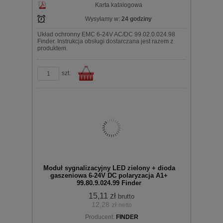
Karta katalogowa
Wysyłamy w:
24 godziny
Układ ochronny EMC 6-24V AC/DC 99.02.0.024.98
Finder. Instrukcja obsługi dostarczana jest razem z
produktem.
szt.
Do
Moduł sygnalizacyjny LED zielony + dioda
gaszeniowa 6-24V DC polaryzacja A1+
99.80.9.024.99 Finder
15,11 zł
brutto
12,28 zł
netto
koszyka
Producent:
FINDER