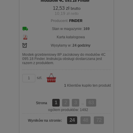
modułów 4C 095.18 Finder
12,53 zł
brutto
10,19 zł
netto
koszyka
Producent:
FINDER
Stan w magazynie:
169
Karta katalogowa
Wysyłamy w:
24 godziny
Mostek grzebieniowy 8P zaciskowy do modułów 4C
095.18 Finder. Instrukcja obsługi dostarczana jest
razem z produktem.
szt.
1
Klientów kupiło ten produkt
1
2
3
63
Strona
Do
...
ogółem produktów: 1492
24
48
72
Wyników na stronie: