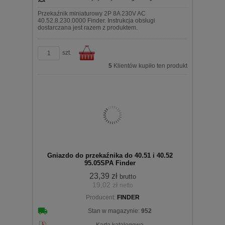
Przekaźnik miniaturowy 2P 8A 230V AC
40.52.8.230.0000 Finder. Instrukcja obsługi
dostarczana jest razem z produktem.
szt.
5
Klientów kupiło ten produkt
Do
Gniazdo do przekaźnika do 40.51 i 40.52
95.05SPA Finder
23,39 zł
brutto
19,02 zł
netto
koszyka
Producent:
FINDER
Stan w magazynie:
952