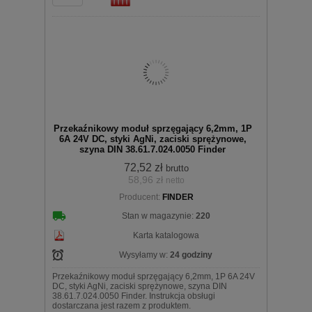
Do
Przekaźnikowy moduł sprzęgający 6,2mm, 1P
6A 24V DC, styki AgNi, zaciski sprężynowe,
szyna DIN 38.61.7.024.0050 Finder
72,52 zł
brutto
58,96 zł
netto
koszyka
Producent:
FINDER
Stan w magazynie:
220
Karta katalogowa
Wysyłamy w:
24 godziny
Przekaźnikowy moduł sprzęgający 6,2mm, 1P 6A 24V
DC, styki AgNi, zaciski sprężynowe, szyna DIN
38.61.7.024.0050 Finder. Instrukcja obsługi
dostarczana jest razem z produktem.