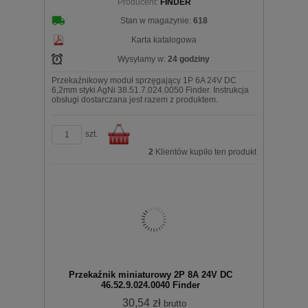
Producent:
FINDER
koszyka
Stan w magazynie:
618
Karta katalogowa
Wysyłamy w:
24 godziny
Przekaźnikowy moduł sprzęgający 1P 6A 24V DC
6,2mm styki AgNi 38.51.7.024.0050 Finder. Instrukcja
obsługi dostarczana jest razem z produktem.
szt.
2
Klientów kupiło ten produkt
Do
Przekaźnik miniaturowy 2P 8A 24V DC
46.52.9.024.0040 Finder
30,54 zł
brutto