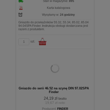
Stan w magazynie:
895
Karta katalogowa
Wysyłamy w:
24 godziny
Gniazdo do przekaźników 55.32, 55.34, 85.02, 85.04
94.04SPA Finder. Instrukcja obsługi dostarczana jest
razem z produktem.
szt.
Do
Gniazdo do serii 46.52 na szynę DIN 97.02SPA
Finder
24,19 zł
brutto
19,67 zł
netto
Producent:
FINDER