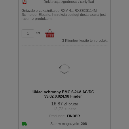
Deklaracja zgodności / certyfikat
Gniazdo przekaźnika do RXM 4... RXZE2S114M
Schneider Electric. Instrukcja obsługi dostarczana jest
razem z produktem.
szt.
3
Klientów kupiło ten produkt
Do
Układ ochronny EMC 6-24V AC/DC
99.02.0.024.98 Finder
16,87 zł
brutto
13,72 zł
netto
koszyka
Producent:
FINDER
Stan w magazynie:
208