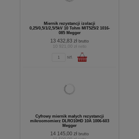
Miernik rezystancji izolacji
0,25/0,5/1/2,5/5kV 10 Tohm MIT525/2 1016-
085 Megger
13 432,83 zł
brutto
10 921,00 zł
netto
zobacz szczegóły
koszyka
szt.
Do
Cyfrowy miernik małych rezystancji
mikroomomierz DLRO10HD 10A 1006-603
Megger
14 145,00 zł
brutto