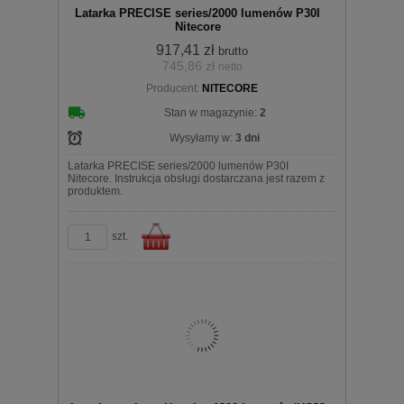
Latarka PRECISE series/2000 lumenów P30I
Nitecore
917,41 zł
brutto
745,86 zł
netto
Producent:
NITECORE
koszyka
Stan w magazynie:
2
Wysyłamy w:
3 dni
Latarka PRECISE series/2000 lumenów P30I
Nitecore. Instrukcja obsługi dostarczana jest razem z
produktem.
szt.
Do