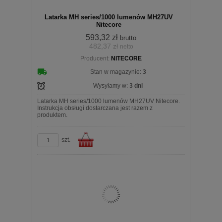
Latarka MH series/1000 lumenów MH27UV
Nitecore
593,32 zł
brutto
482,37 zł
netto
Producent:
NITECORE
koszyka
Stan w magazynie:
3
Wysyłamy w:
3 dni
Latarka MH series/1000 lumenów MH27UV Nitecore.
Instrukcja obsługi dostarczana jest razem z
produktem.
szt.
Do