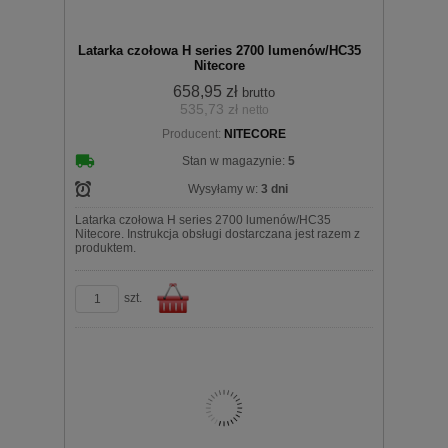
Latarka czołowa H series 2700 lumenów/HC35
Nitecore
658,95 zł
brutto
535,73 zł
netto
Producent:
NITECORE
koszyka
Stan w magazynie:
5
Wysyłamy w:
3 dni
Latarka czołowa H series 2700 lumenów/HC35
Nitecore. Instrukcja obsługi dostarczana jest razem z
produktem.
szt.
Do