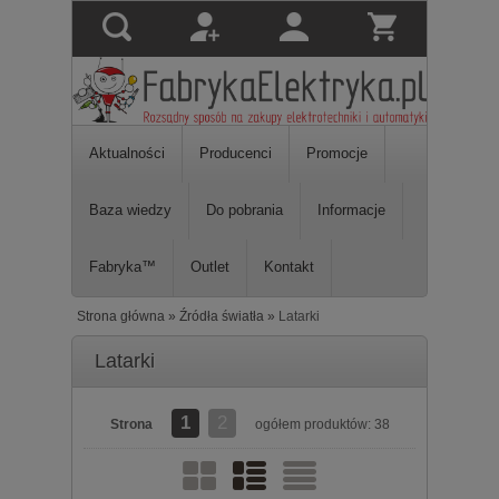
Aktualności
Producenci
Promocje
Baza wiedzy
Do pobrania
Informacje
Fabryka™
Outlet
Kontakt
Strona główna
»
Źródła światła
»
Latarki
Latarki
1
2
Strona
ogółem produktów: 38