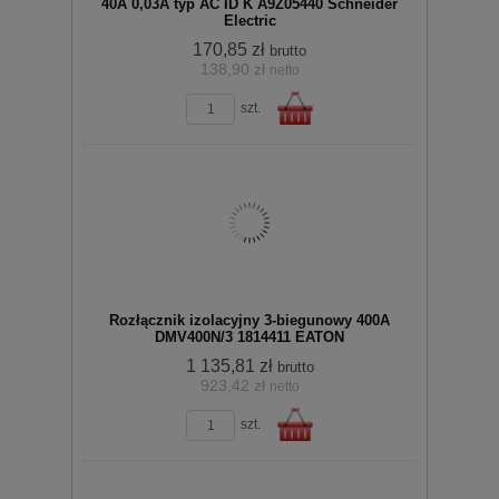
40A 0,03A typ AC ID K A9Z05440 Schneider
Electric
170,85 zł
brutto
138,90 zł
netto
zobacz szczegóły
koszyka
szt.
Do
Rozłącznik izolacyjny 3-biegunowy 400A
DMV400N/3 1814411 EATON
1 135,81 zł
brutto
923,42 zł
netto
zobacz szczegóły
szt.
koszyka