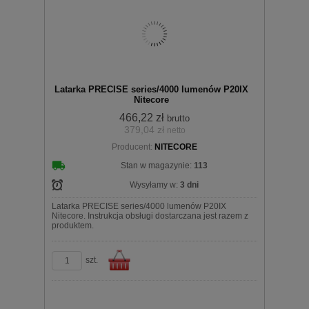
Latarka PRECISE series/4000 lumenów P20IX
Nitecore
466,22 zł
brutto
379,04 zł
netto
Producent:
NITECORE
Stan w magazynie:
113
Wysyłamy w:
3 dni
Latarka PRECISE series/4000 lumenów P20IX
Nitecore. Instrukcja obsługi dostarczana jest razem z
produktem.
szt.