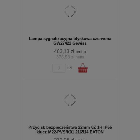
Do
Lampa sygnalizacyjna błyskowa czerwona
GW27422 Gewiss
463,13 zł
brutto
376,53 zł
netto
zobacz szczegóły
szt.
koszyka
Do
Przycisk bezpieczeństwa 22mm 0Z 1R IP66
klucz M22-PVS/K01 216514 EATON