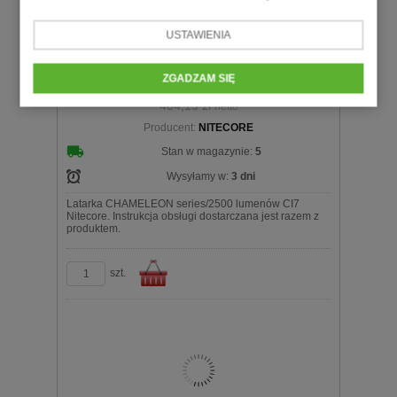
USTAWIENIA
Latarka CHAMELEON series/2500 lumenów
CI7 Nitecore
ZGADZAM SIĘ
497,15 zł
brutto
404,19 zł
netto
Producent:
NITECORE
koszyka
Stan w magazynie:
5
Wysyłamy w:
3 dni
Latarka CHAMELEON series/2500 lumenów CI7
Nitecore. Instrukcja obsługi dostarczana jest razem z
produktem.
szt.
Do