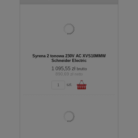
koszyka
Syrena 2 tonowa 230V AC XVS10MMW
Schneider Electric
1 095,55 zł
brutto
890,69 zł
netto
zobacz szczegóły
szt.
Do