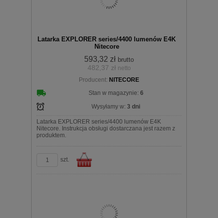
Latarka EXPLORER series/4400 lumenów E4K
Nitecore
593,32 zł
brutto
482,37 zł
netto
Producent:
NITECORE
koszyka
Stan w magazynie:
6
Wysyłamy w:
3 dni
Latarka EXPLORER series/4400 lumenów E4K
Nitecore. Instrukcja obsługi dostarczana jest razem z
produktem.
szt.
Do