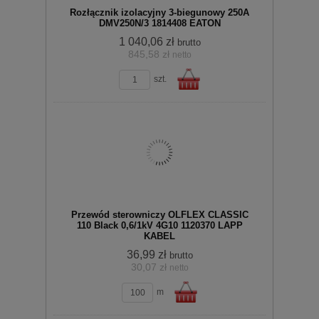
Rozłącznik izolacyjny 3-biegunowy 250A
DMV250N/3 1814408 EATON
1 040,06 zł
brutto
845,58 zł
netto
zobacz szczegóły
szt.
koszyka
Do
Przewód sterowniczy OLFLEX CLASSIC
110 Black 0,6/1kV 4G10 1120370 LAPP
KABEL
36,99 zł
brutto
30,07 zł
netto
zobacz szczegóły
koszyka
m