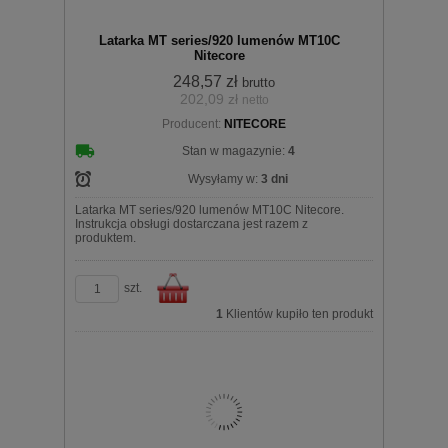
Latarka MT series/920 lumenów MT10C
Nitecore
248,57 zł
brutto
202,09 zł
netto
Producent:
NITECORE
koszyka
Stan w magazynie:
4
Wysyłamy w:
3 dni
Latarka MT series/920 lumenów MT10C Nitecore.
Instrukcja obsługi dostarczana jest razem z
produktem.
szt.
1
Klientów kupiło ten produkt
Do