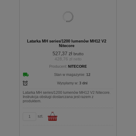
Do
Latarka MH series/1200 lumenów MH12 V2
Nitecore
527,37 zł
brutto
428,76 zł
netto
Producent:
NITECORE
koszyka
Stan w magazynie:
12
Wysyłamy w:
3 dni
Latarka MH series/1200 lumenów MH12 V2 Nitecore.
Instrukcja obsługi dostarczana jest razem z
produktem.
szt.