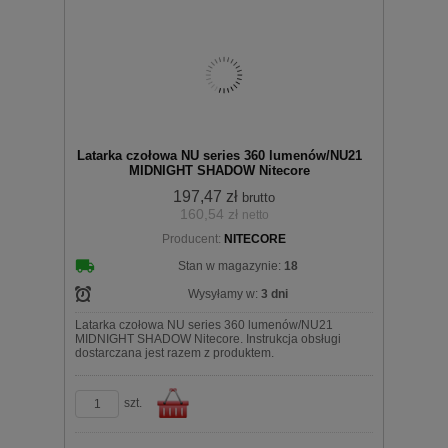
Do
Latarka czołowa NU series 360 lumenów/NU21
MIDNIGHT SHADOW Nitecore
197,47 zł
brutto
160,54 zł
netto
Producent:
NITECORE
koszyka
Stan w magazynie:
18
Wysyłamy w:
3 dni
Latarka czołowa NU series 360 lumenów/NU21
MIDNIGHT SHADOW Nitecore. Instrukcja obsługi
dostarczana jest razem z produktem.
szt.