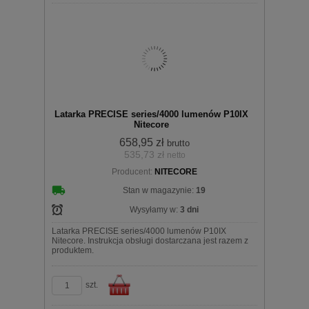
Do
Latarka PRECISE series/4000 lumenów P10IX
Nitecore
658,95 zł
brutto
535,73 zł
netto
koszyka
Producent:
NITECORE
Stan w magazynie:
19
Wysyłamy w:
3 dni
Latarka PRECISE series/4000 lumenów P10IX
Nitecore. Instrukcja obsługi dostarczana jest razem z
produktem.
szt.