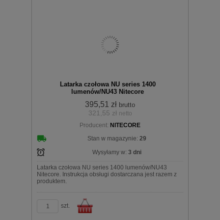
Latarka czołowa NU series 1400
lumenów/NU43 Nitecore
koszyka
395,51 zł
brutto
321,55 zł
netto
Producent:
NITECORE
Stan w magazynie:
29
Wysyłamy w:
3 dni
Latarka czołowa NU series 1400 lumenów/NU43
Nitecore. Instrukcja obsługi dostarczana jest razem z
produktem.
szt.