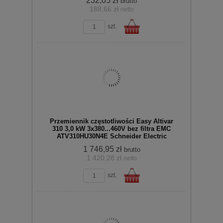
232,05 zł
brutto
188,66 zł
netto
zobacz szczegóły
szt.
koszyka
Do
Przemiennik częstotliwości Easy Altivar
310 3,0 kW 3x380...460V bez filtra EMC
ATV310HU30N4E Schneider Electric
1 746,95 zł
brutto
1 420,28 zł
netto
zobacz szczegóły
koszyka
szt.
Do