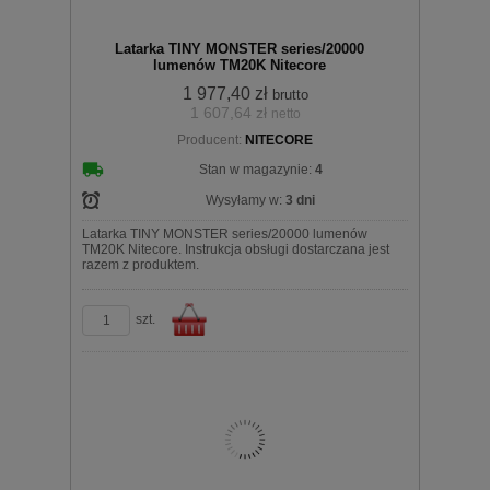
Latarka TINY MONSTER series/20000
lumenów TM20K Nitecore
1 977,40 zł
brutto
1 607,64 zł
netto
koszyka
Producent:
NITECORE
Stan w magazynie:
4
Wysyłamy w:
3 dni
Latarka TINY MONSTER series/20000 lumenów
TM20K Nitecore. Instrukcja obsługi dostarczana jest
razem z produktem.
szt.
Do