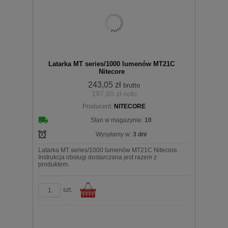
Do
Latarka MT series/1000 lumenów MT21C
Nitecore
243,05 zł
brutto
197,60 zł
netto
Producent:
NITECORE
koszyka
Stan w magazynie:
10
Wysyłamy w:
3 dni
Latarka MT series/1000 lumenów MT21C Nitecore.
Instrukcja obsługi dostarczana jest razem z
produktem.
szt.