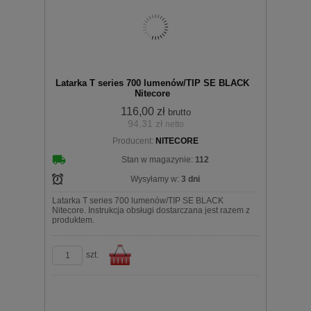
Do
Latarka T series 700 lumenów/TIP SE BLACK
Nitecore
116,00 zł
brutto
94,31 zł
netto
Producent:
NITECORE
koszyka
Stan w magazynie:
112
Wysyłamy w:
3 dni
Latarka T series 700 lumenów/TIP SE BLACK
Nitecore. Instrukcja obsługi dostarczana jest razem z
produktem.
szt.