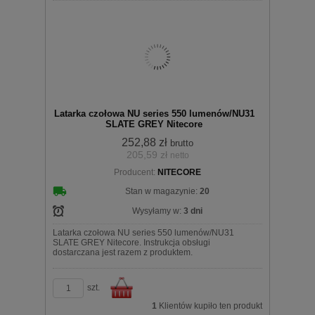
Do
Latarka czołowa NU series 550 lumenów/NU31
SLATE GREY Nitecore
252,88 zł
brutto
205,59 zł
netto
Producent:
NITECORE
koszyka
Stan w magazynie:
20
Wysyłamy w:
3 dni
Latarka czołowa NU series 550 lumenów/NU31
SLATE GREY Nitecore. Instrukcja obsługi
dostarczana jest razem z produktem.
szt.
1
Klientów kupiło ten produkt