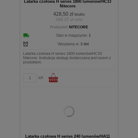
Latarka czołowa H series 1800 lumenów/HC33
Nitecore
428,50 zł
brutto
348,37 zł
netto
Producent:
NITECORE
koszyka
Stan w magazynie:
1
Wysyłamy w:
3 dni
Latarka czołowa H series 1800 lumenów/HC33
Nitecore. Instrukcja obsługi dostarczana jest razem z
produktem.
szt.
Do
Latarka czołowa H series 240 lumenów/HA11