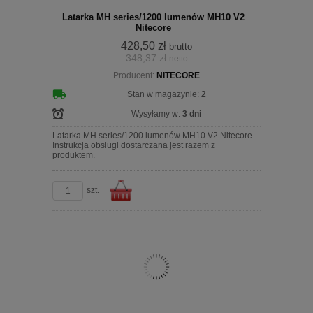
Latarka MH series/1200 lumenów MH10 V2
Nitecore
428,50 zł
brutto
348,37 zł
netto
Producent:
NITECORE
koszyka
Stan w magazynie:
2
Wysyłamy w:
3 dni
Latarka MH series/1200 lumenów MH10 V2 Nitecore.
Instrukcja obsługi dostarczana jest razem z
produktem.
szt.
Do