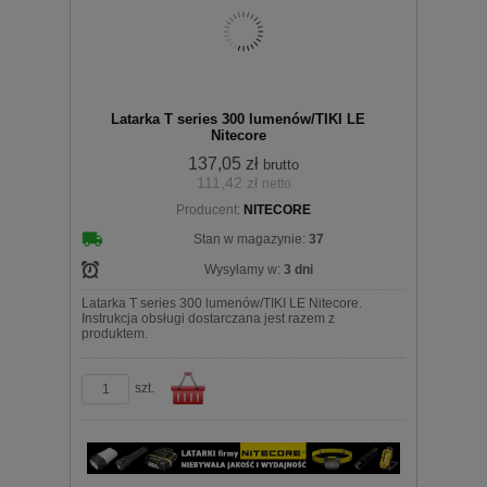
Do
Latarka T series 300 lumenów/TIKI LE
Nitecore
137,05 zł
brutto
111,42 zł
netto
Producent:
NITECORE
koszyka
Stan w magazynie:
37
Wysyłamy w:
3 dni
Latarka T series 300 lumenów/TIKI LE Nitecore.
Instrukcja obsługi dostarczana jest razem z
produktem.
szt.
Do