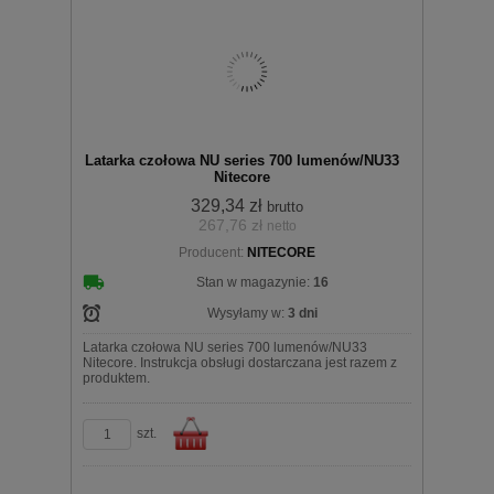
Do
Latarka czołowa NU series 700 lumenów/NU33
Nitecore
329,34 zł
brutto
267,76 zł
netto
Producent:
NITECORE
koszyka
Stan w magazynie:
16
Wysyłamy w:
3 dni
Latarka czołowa NU series 700 lumenów/NU33
Nitecore. Instrukcja obsługi dostarczana jest razem z
produktem.
szt.