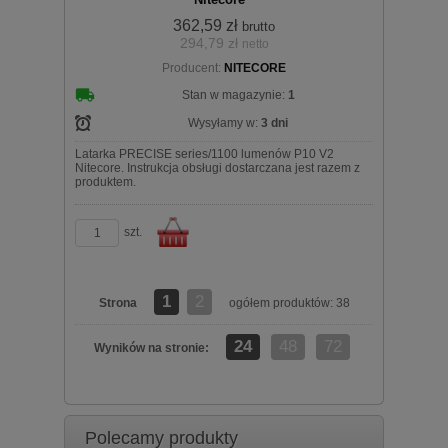
362,59 zł
brutto
294,79 zł
netto
Producent:
NITECORE
koszyka
Stan w magazynie:
1
Wysyłamy w:
3 dni
Latarka PRECISE series/1100 lumenów P10 V2
Nitecore. Instrukcja obsługi dostarczana jest razem z
produktem.
szt.
1
2
Strona
ogółem produktów: 38
Do
24
48
72
Wyników na stronie:
zobacz szczegóły
Polecamy produkty