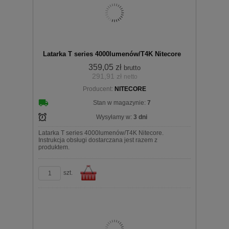
Latarka T series 4000lumenów/T4K Nitecore
359,05 zł
brutto
291,91 zł
netto
Producent:
NITECORE
koszyka
Stan w magazynie:
7
Wysyłamy w:
3 dni
Latarka T series 4000lumenów/T4K Nitecore.
Instrukcja obsługi dostarczana jest razem z
produktem.
szt.
Do