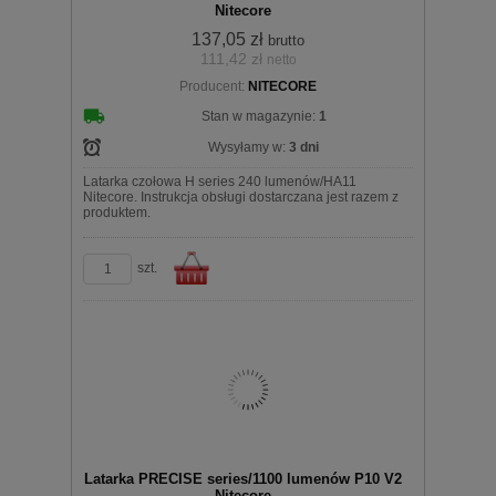
Nitecore
137,05 zł
brutto
111,42 zł
netto
Producent:
NITECORE
koszyka
Stan w magazynie:
1
Wysyłamy w:
3 dni
Latarka czołowa H series 240 lumenów/HA11
Nitecore. Instrukcja obsługi dostarczana jest razem z
produktem.
szt.
Do
Latarka PRECISE series/1100 lumenów P10 V2
Nitecore