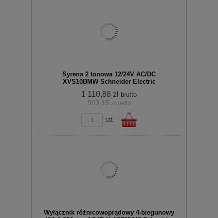
Do
Syrena 2 tonowa 12/24V AC/DC
XVS10BMW Schneider Electric
1 110,88 zł
brutto
903,15 zł
netto
zobacz szczegóły
szt.
koszyka
Do
Wyłącznik różnicowoprądowy 4-biegunowy