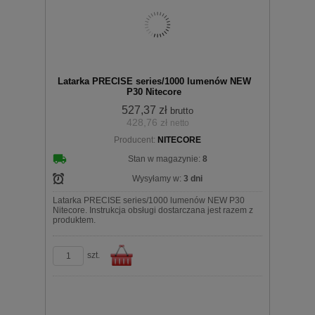
Do
Latarka PRECISE series/1000 lumenów NEW
P30 Nitecore
527,37 zł
brutto
428,76 zł
netto
Producent:
NITECORE
koszyka
Stan w magazynie:
8
Wysyłamy w:
3 dni
Latarka PRECISE series/1000 lumenów NEW P30
Nitecore. Instrukcja obsługi dostarczana jest razem z
produktem.
szt.
Do