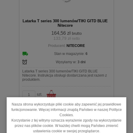
Latarka T series 300 lumenów/TIKI GITD BLUE
Nitecore
164,56 zł
brutto
133,79 zł
netto
Producent:
NITECORE
koszyka
Stan w magazynie:
6
Wysyłamy w:
3 dni
Latarka T series 300 lumenów/TIKI GITD BLUE
Nitecore. Instrukcja obsługi dostarczana jest razem z
produktem.
szt.
Nasza strona wykorzystuje pliki cookie aby zapewnić jej prawidłowe
funkcjonowanie. Więcej informacji znajdą Państwo w naszej Polityce
Cookies.
Do
Korzystanie z tej witryny oznacza wyrażenie zgody na wykorzystanie
przez nas plików cookie. W każdej chwili mogą Państwo zmienić
ustawienia cookie w swojej przeglądarce.