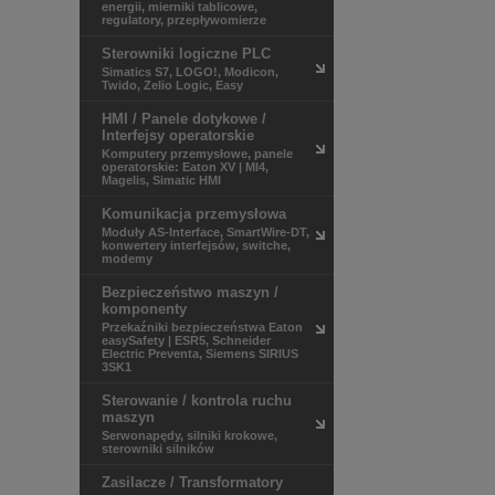
energii, mierniki tablicowe,
regulatory, przepływomierze
Sterowniki logiczne PLC
Simatics S7, LOGO!, Modicon,
Twido, Zelio Logic, Easy
HMI / Panele dotykowe /
Interfejsy operatorskie
Komputery przemysłowe, panele
operatorskie: Eaton XV | MI4,
Magelis, Simatic HMI
Komunikacja przemysłowa
Moduły AS-Interface, SmartWire-DT,
konwertery interfejsów, switche,
modemy
Bezpieczeństwo maszyn /
komponenty
Przekaźniki bezpieczeństwa Eaton
easySafety | ESR5, Schneider
Electric Preventa, Siemens SIRIUS
3SK1
Sterowanie / kontrola ruchu
maszyn
Serwonapędy, silniki krokowe,
sterowniki silników
Zasilacze / Transformatory