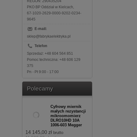
REGON: 290435204
PKO BP Oddział w Kielcach,
67-1020-2629-0000-9202-0234-
9645
E-mail:
sklep@fabrykaelektryka.pl
Telefon
Sprzedaż: +48 604 564 851
Pomoc techniczna: +48 606 129
375
Pn - Pt 9:00 - 17:00
Polecamy
Cyfrowy miernik
małych rezystancji
mikroomomierz
DLRO10HD 10A
1006-603 Megger
14 145,00 zł
brutto