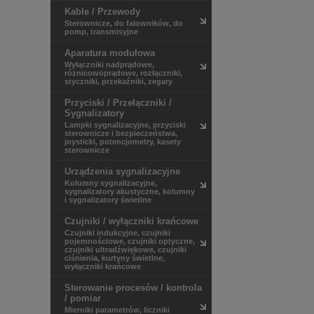
Kable / Przewody
HITACHI
Sterownicze, do falowników, do
KANLUX
pomp, transmisyjne
LAPP KABEL
Aparatura modułowa
LEDIT
Wyłączniki nadprądowe,
Ledvance
różnicowoprądowe, rozłączniki,
LEGRAND
styczniki, przekaźniki, zegary
LSiS
Przyciski / Przełączniki /
LUMEL
Sygnalizatory
MEGGER
Lampki sygnalizacyjne, przyciski
NITECORE
sterownicze i bezpieczeństwa,
joysticki, potencjometry, kasety
NOVATEK-ELECTRO
sterownicze
PALAZZOLI
Urządzenia sygnalizacyjne
PHOENIX CONTACT
Kolumny sygnalizacyjne,
PXF LIGHTING
sygnalizatory akustyczne, kolumny
RELPOL
i sygnalizatory świetlne
SCHNEIDER ELECTRIC
Czujniki / wyłączniki krańcowe
SICK
Czujniki indukcyjne, czujniki
SIEMENS
pojemnościowe, czujniki optyczne,
czujniki ultradźwiękowe, czujniki
SPAMEL
ciśnienia, kurtyny świetlne,
V-TAC
wyłączniki krańcowe
WEIDMULLER
Sterowanie procesów / kontrola
WERMA
/ pomiar
Mierniki parametrów, liczniki