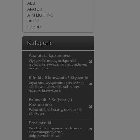
ABB
APATOR
ATM LIGHTING
BREVE
CABUR
CANALPLAST
CARLO GAVAZZI
Kategorie
Cel-Mar
DANFOSS
Aparatura łączeniowa
DATALOGIC
Wyłączniki mocy, rozłączniki
DEHN
izolacyjne, wyłączniki nadprądowe,
bezpieczniki
EATON
ELEKTRO-PLAST NASIELSK
Silniki / Sterowanie / Styczniki
ELEKTRO-PLAST OPATÓWEK
Styczniki, wyłączniki i przekaźniki
ENSTO
silnikowe, falowniki, softstarty,
łączniki krzywkowe
ES-SYSTEM
ETI-POLAM
Falowniki / Softstarty /
F&F
Rozruszniki
Falowniki, softstarty, rozruszniki
FINDER
silnikowe
GEWISS
GS Software
Przekaźniki
Hager
Przekaźniki czasowe, nadzorcze,
elektromagnetyczne,
HELUKABEL
półprzewodnikowe
HIRSCHMANN