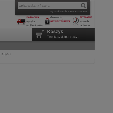
wyszukiwanie zaawansowane
Koszyk
Twój koszyk jest pusty ...
 TeSys T