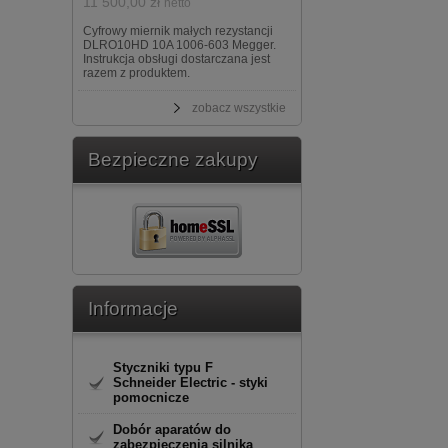
11 500,00 zł
netto
Cyfrowy miernik małych rezystancji
DLRO10HD 10A 1006-603 Megger.
Instrukcja obsługi dostarczana jest
razem z produktem.
zobacz wszystkie
Bezpieczne zakupy
Informacje
Styczniki typu F
Schneider Electric - styki
pomocnicze
Dobór aparatów do
zabezpieczenia silnika