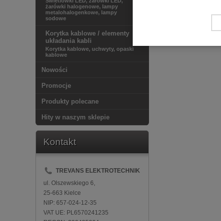
Świetlówki LED, żarówki LED,
żarówki halogenowe, lampy
metalohalogenkowe, lampy
sodowe
Korytka kablowe / elementy
układania kabli
Korytka kablowe, uchwyty, opaski
kablowe
Nowości
Promocje
Produkty polecane
Hity w naszym sklepie
Kontakt
TREVANS ELEKTROTECHNIK
ul. Olszewskiego 6,
25-663 Kielce
NIP: 657-024-12-35
VAT UE: PL6570241235