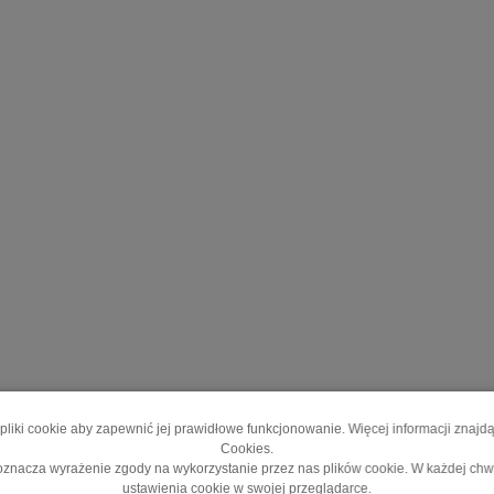
pliki cookie aby zapewnić jej prawidłowe funkcjonowanie. Więcej informacji znajd
Cookies.
y oznacza wyrażenie zgody na wykorzystanie przez nas plików cookie. W każdej ch
ustawienia cookie w swojej przeglądarce.