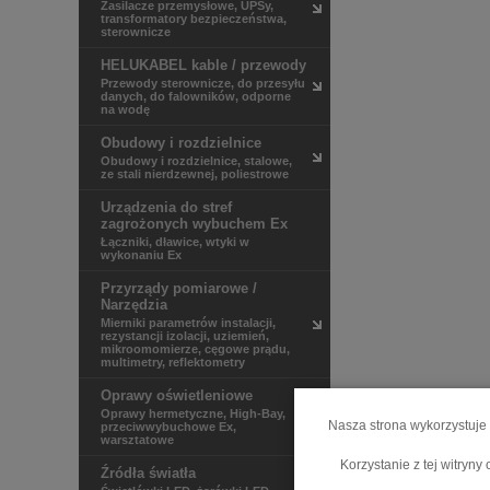
Zasilacze przemysłowe, UPSy,
transformatory bezpieczeństwa,
sterownicze
HELUKABEL kable / przewody
Przewody sterownicze, do przesyłu
danych, do falowników, odporne
na wodę
Obudowy i rozdzielnice
Obudowy i rozdzielnice, stalowe,
ze stali nierdzewnej, poliestrowe
Urządzenia do stref
zagrożonych wybuchem Ex
Łączniki, dławice, wtyki w
wykonaniu Ex
Przyrządy pomiarowe /
Narzędzia
Mierniki parametrów instalacji,
rezystancji izolacji, uziemień,
mikroomomierze, cęgowe prądu,
multimetry, reflektometry
Oprawy oświetleniowe
Oprawy hermetyczne, High-Bay,
Nasza strona wykorzystuje 
przeciwwybuchowe Ex,
warsztatowe
Korzystanie z tej witryn
Źródła światła