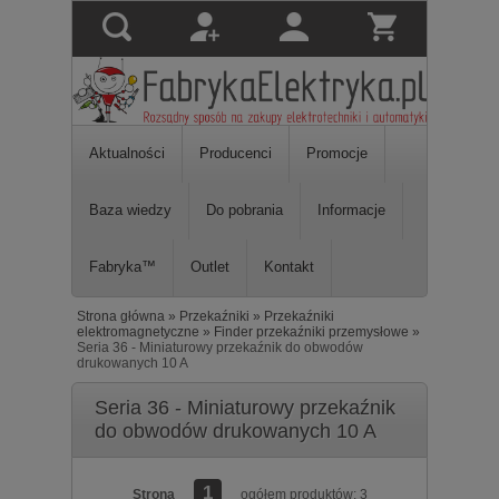
Aktualności
Producenci
Promocje
Baza wiedzy
Do pobrania
Informacje
Fabryka™
Outlet
Kontakt
Strona główna
»
Przekaźniki
»
Przekaźniki
elektromagnetyczne
»
Finder przekaźniki przemysłowe
»
Seria 36 - Miniaturowy przekaźnik do obwodów
drukowanych 10 A
Seria 36 - Miniaturowy przekaźnik
do obwodów drukowanych 10 A
1
Strona
ogółem produktów: 3