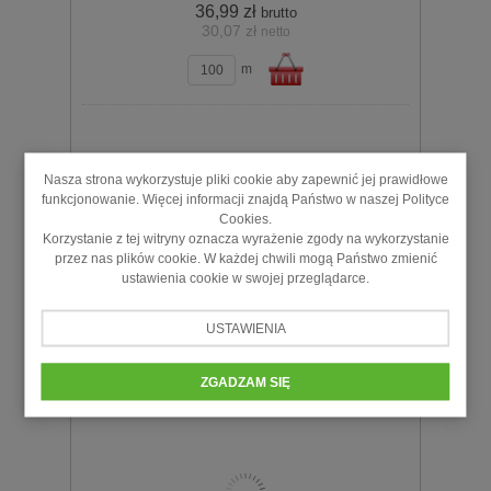
36,99 zł
brutto
30,07 zł
netto
zobacz szczegóły
m
Do
Nasza strona wykorzystuje pliki cookie aby zapewnić jej prawidłowe
funkcjonowanie. Więcej informacji znajdą Państwo w naszej Polityce
Cookies.
Korzystanie z tej witryny oznacza wyrażenie zgody na wykorzystanie
przez nas plików cookie. W każdej chwili mogą Państwo zmienić
Przycisk bezpieczeństwa 22mm 0Z 1R IP66
ustawienia cookie w swojej przeglądarce.
klucz M22-PVS/K01 216514 EATON
232,05 zł
brutto
USTAWIENIA
188,66 zł
netto
zobacz szczegóły
szt.
koszyka
ZGADZAM SIĘ
Do