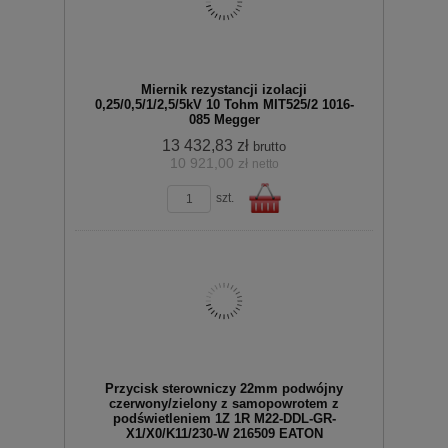
Miernik rezystancji izolacji
0,25/0,5/1/2,5/5kV 10 Tohm MIT525/2 1016-
085 Megger
13 432,83 zł
brutto
10 921,00 zł
netto
zobacz szczegóły
koszyka
szt.
Do
Przycisk sterowniczy 22mm podwójny
czerwony/zielony z samopowrotem z
podświetleniem 1Z 1R M22-DDL-GR-
X1/X0/K11/230-W 216509 EATON