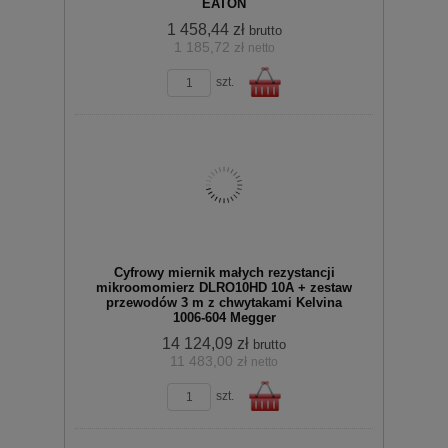
EATON
1 458,44 zł
brutto
1 185,72 zł
netto
zobacz szczegóły
szt.
Do
Cyfrowy miernik małych rezystancji
mikroomomierz DLRO10HD 10A + zestaw
przewodów 3 m z chwytakami Kelvina
1006-604 Megger
14 124,09 zł
brutto
11 483,00 zł
netto
koszyka
zobacz szczegóły
szt.