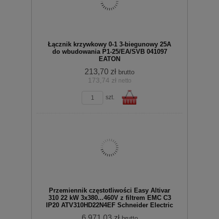
Łącznik krzywkowy 0-1 3-biegunowy 25A
do wbudowania P1-25/EA/SVB 041097
EATON
213,70 zł
brutto
173,74 zł
netto
zobacz szczegóły
koszyka
szt.
Do
Przemiennik częstotliwości Easy Altivar
310 22 kW 3x380...460V z filtrem EMC C3
IP20 ATV310HD22N4EF Schneider Electric
6 971,03 zł
brutto