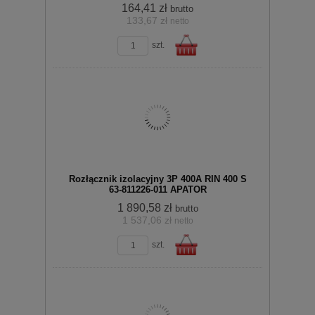
164,41 zł
brutto
133,67 zł
netto
koszyka
zobacz szczegóły
szt.
Do
Rozłącznik izolacyjny 3P 400A RIN 400 S
63-811226-011 APATOR
1 890,58 zł
brutto
1 537,06 zł
netto
zobacz szczegóły
szt.
koszyka
Do