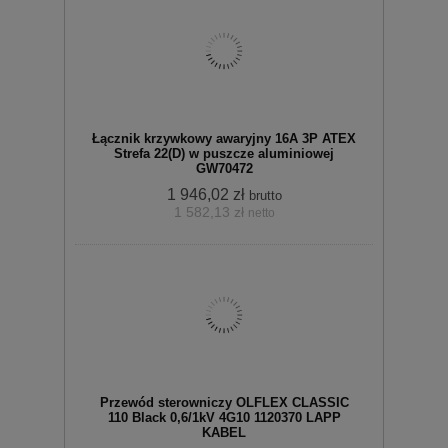
Do
Łącznik krzywkowy awaryjny 16A 3P ATEX
Strefa 22(D) w puszcze aluminiowej
GW70472
zobacz szczegóły
1 946,02 zł
brutto
1 582,13 zł
netto
koszyka
Przewód sterowniczy OLFLEX CLASSIC
110 Black 0,6/1kV 4G10 1120370 LAPP
KABEL