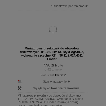
1
Klientów kupiło ten produkt
Miniaturowy przekaźnik do obwodów
drukowanych 1P 10A 24V DC styki AgSnO2,
wykonanie szczelne RTIII 36.11.9.024.4011
Finder
7,90 zł
brutto
6,42 zł
netto
Producent:
FINDER
Stan w magazynie:
0
Wysyłamy w:
Towar na zamówienie
Miniaturowy przekaźnik do obwodów drukowanych
1P 10A 24V DC styki AgSnO2, wykonanie szczelne
RTIII 36.11.9.024.4011 Finder. Instrukcja obsługi
dostarczana jest razem z produktem.