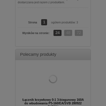
dostarczana jest razem z produktem.
1
Strona
ogółem produktów: 3
24
48
72
Wyników na stronie:
zobacz szczegóły
Polecamy produkty
Łącznik krzywkowy 0-1 3-biegunowy 160A
do wbudowania P5-160/EA/SVB 280922