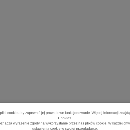
pliki cookie aby zapewnić jej prawidłowe funkcjonowanie. Więcej informacji znajd
Cookies.
y oznacza wyrażenie zgody na wykorzystanie przez nas plików cookie. W każdej ch
ustawienia cookie w swojej przeglądarce.