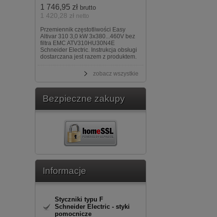
1 746,95 zł
brutto
1 420,28 zł
netto
Przemiennik częstotliwości Easy
Altivar 310 3,0 kW 3x380...460V bez
filtra EMC ATV310HU30N4E
Schneider Electric. Instrukcja obsługi
dostarczana jest razem z produktem.
zobacz wszystkie
Bezpieczne zakupy
Informacje
Styczniki typu F
Schneider Electric - styki
pomocnicze