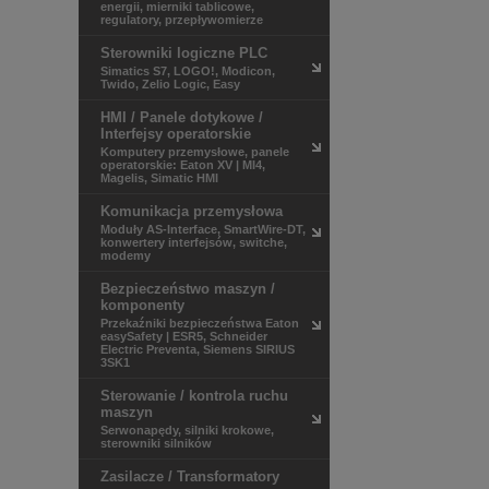
energii, mierniki tablicowe,
regulatory, przepływomierze
Sterowniki logiczne PLC
Simatics S7, LOGO!, Modicon,
Twido, Zelio Logic, Easy
HMI / Panele dotykowe /
Interfejsy operatorskie
Komputery przemysłowe, panele
operatorskie: Eaton XV | MI4,
Magelis, Simatic HMI
Komunikacja przemysłowa
Moduły AS-Interface, SmartWire-DT,
konwertery interfejsów, switche,
modemy
Bezpieczeństwo maszyn /
komponenty
Przekaźniki bezpieczeństwa Eaton
easySafety | ESR5, Schneider
Electric Preventa, Siemens SIRIUS
3SK1
Sterowanie / kontrola ruchu
maszyn
Serwonapędy, silniki krokowe,
sterowniki silników
Zasilacze / Transformatory