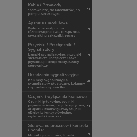
Kable / Przewody
HITACHI
Sterownicze, do falowników, do
KANLUX
pomp, transmisyjne
LAPP KABEL
Aparatura modułowa
LEDIT
Wyłączniki nadprądowe,
Ledvance
różnicowoprądowe, rozłączniki,
LEGRAND
styczniki, przekaźniki, zegary
LSiS
Przyciski / Przełączniki /
LUMEL
Sygnalizatory
MEGGER
Lampki sygnalizacyjne, przyciski
NITECORE
sterownicze i bezpieczeństwa,
joysticki, potencjometry, kasety
NOVATEK-ELECTRO
sterownicze
PALAZZOLI
Urządzenia sygnalizacyjne
PHOENIX CONTACT
Kolumny sygnalizacyjne,
PXF LIGHTING
sygnalizatory akustyczne, kolumny
RELPOL
i sygnalizatory świetlne
SCHNEIDER ELECTRIC
Czujniki / wyłączniki krańcowe
SICK
Czujniki indukcyjne, czujniki
SIEMENS
pojemnościowe, czujniki optyczne,
czujniki ultradźwiękowe, czujniki
SPAMEL
ciśnienia, kurtyny świetlne,
V-TAC
wyłączniki krańcowe
WEIDMULLER
Sterowanie procesów / kontrola
WERMA
/ pomiar
Mierniki parametrów, liczniki