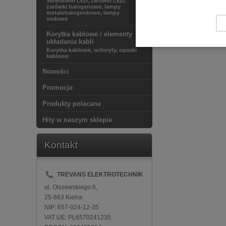
Świetlówki LED, żarówki LED,
żarówki halogenowe, lampy
metalohalogenkowe, lampy
sodowe
Korytka kablowe / elementy
układania kabli
Korytka kablowe, uchwyty, opaski
kablowe
Nowości
Promocje
Produkty polecane
Hity w naszym sklepie
Kontakt
TREVANS ELEKTROTECHNIK
ul. Olszewskiego 6,
25-663 Kielce
NIP: 657-024-12-35
VAT UE: PL6570241235