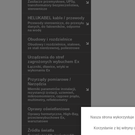
Zasilacze przemysłowe, UPSy,
transformatory bezpieczeństwa,
sterownicze
HELUKABEL kable / przewody
Przewody sterownicze, do przesyłu
danych, do falowników, odporne
na wodę
Obudowy i rozdzielnice
Obudowy i rozdzielnice, stalowe,
ze stali nierdzewnej, poliestrowe
Urządzenia do stref
zagrożonych wybuchem Ex
Łączniki, dławice, wtyki w
wykonaniu Ex
Przyrządy pomiarowe /
Narzędzia
Mierniki parametrów instalacji,
rezystancji izolacji, uziemień,
mikroomomierze, cęgowe prądu,
multimetry, reflektometry
Oprawy oświetleniowe
Oprawy hermetyczne, High-Bay,
Nasza strona wykorzystuje 
przeciwwybuchowe Ex,
warsztatowe
Korzystanie z tej witryn
Źródła światła