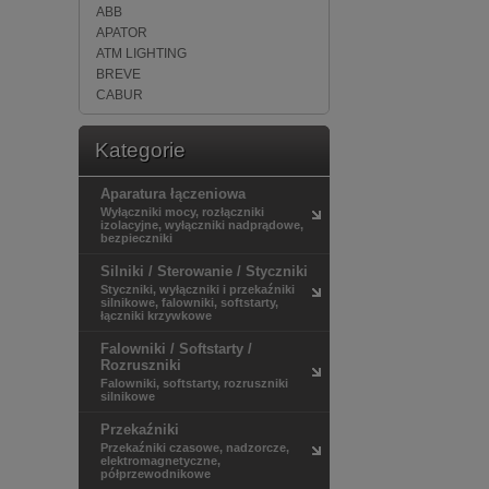
ABB
APATOR
ATM LIGHTING
BREVE
CABUR
CANALPLAST
CARLO GAVAZZI
Kategorie
Cel-Mar
DANFOSS
Aparatura łączeniowa
DATALOGIC
Wyłączniki mocy, rozłączniki
DEHN
izolacyjne, wyłączniki nadprądowe,
bezpieczniki
EATON
ELEKTRO-PLAST NASIELSK
Silniki / Sterowanie / Styczniki
ELEKTRO-PLAST OPATÓWEK
Styczniki, wyłączniki i przekaźniki
ENSTO
silnikowe, falowniki, softstarty,
łączniki krzywkowe
ES-SYSTEM
ETI-POLAM
Falowniki / Softstarty /
F&F
Rozruszniki
Falowniki, softstarty, rozruszniki
FINDER
silnikowe
GEWISS
GS Software
Przekaźniki
Hager
Przekaźniki czasowe, nadzorcze,
elektromagnetyczne,
HELUKABEL
półprzewodnikowe
HIRSCHMANN