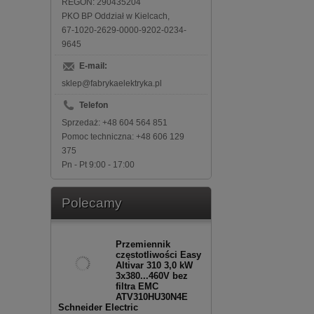
REGON: 290435204
PKO BP Oddział w Kielcach,
67-1020-2629-0000-9202-0234-
9645
E-mail:
sklep@fabrykaelektryka.pl
Telefon
Sprzedaż: +48 604 564 851
Pomoc techniczna: +48 606 129
375
Pn - Pt 9:00 - 17:00
Polecamy
Przemiennik
częstotliwości Easy
Altivar 310 3,0 kW
3x380...460V bez
filtra EMC
ATV310HU30N4E
Schneider Electric